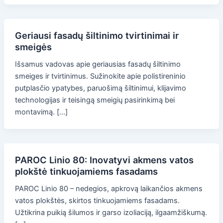
Geriausi fasadų šiltinimo tvirtinimai ir
smeigės
Išsamus vadovas apie geriausias fasadų šiltinimo
smeiges ir tvirtinimus. Sužinokite apie polistireninio
putplasčio ypatybes, paruošimą šiltinimui, klijavimo
technologijas ir teisingą smeigių pasirinkimą bei
montavimą. […]
PAROC Linio 80: Inovatyvi akmens vatos
plokštė tinkuojamiems fasadams
PAROC Linio 80 – nedegios, apkrovą laikančios akmens
vatos plokštės, skirtos tinkuojamiems fasadams.
Užtikrina puikią šilumos ir garso izoliaciją, ilgaamžiškumą.