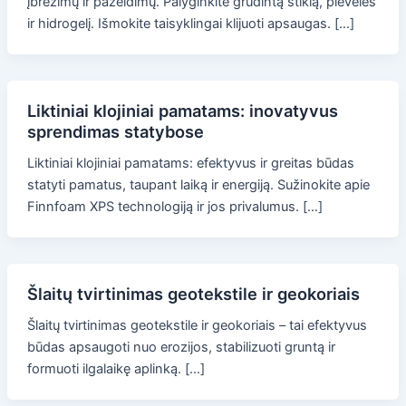
įbrėžimų ir pažeidimų. Palyginkite grūdintą stiklą, plėveles
ir hidrogelį. Išmokite taisyklingai klijuoti apsaugas. […]
Liktiniai klojiniai pamatams: inovatyvus
sprendimas statybose
Liktiniai klojiniai pamatams: efektyvus ir greitas būdas
statyti pamatus, taupant laiką ir energiją. Sužinokite apie
Finnfoam XPS technologiją ir jos privalumus. […]
Šlaitų tvirtinimas geotekstile ir geokoriais
Šlaitų tvirtinimas geotekstile ir geokoriais – tai efektyvus
būdas apsaugoti nuo erozijos, stabilizuoti gruntą ir
formuoti ilgalaikę aplinką. […]