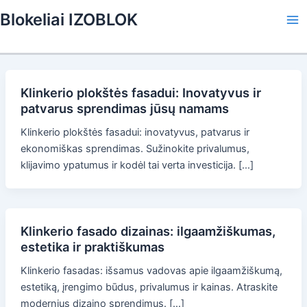
Skip
Blokeliai IZOBLOK
to
Ma
content
Me
Klinkerio plokštės fasadui: Inovatyvus ir
patvarus sprendimas jūsų namams
Klinkerio plokštės fasadui: inovatyvus, patvarus ir
ekonomiškas sprendimas. Sužinokite privalumus,
klijavimo ypatumus ir kodėl tai verta investicija. […]
Klinkerio fasado dizainas: ilgaamžiškumas,
estetika ir praktiškumas
Klinkerio fasadas: išsamus vadovas apie ilgaamžiškumą,
estetiką, įrengimo būdus, privalumus ir kainas. Atraskite
modernius dizaino sprendimus. […]