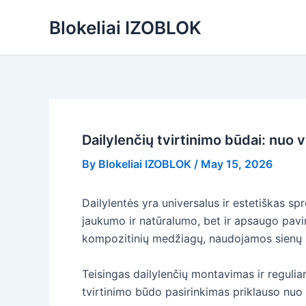
Skip
Blokeliai IZOBLOK
to
content
Dailylenčių tvirtinimo būdai: nuo v
By
Blokeliai IZOBLOK
/
May 15, 2026
Dailylentės yra universalus ir estetiškas sp
jaukumo ir natūralumo, bet ir apsaugo pavir
kompozitinių medžiagų, naudojamos sienų a
Teisingas dailylenčių montavimas ir reguliari
tvirtinimo būdo pasirinkimas priklauso nuo d