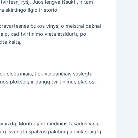
virtesnį ryšį. Juos lengva išsukti, ir tam
 skirtingo ilgio ir storio.
 pravartesnės bukos vinys, o meistrai dažnai
taip, kad tvirtinimo vieta atsidurtų po
ite kaltą.
k elektriniais, tiek veikiančiais suslėgtu
os plokščių ir dangų tvirtinimui, plačios -
išvaizdą. Montuojant medinius fasadus vinių
ūtų išvengta spalvos pakitimų aplink sraigtų