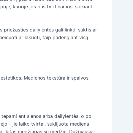
poje, kurioje jos bus tvirtinamos, siekiant
iežasties dailylentės gali linkti, suktis ar
beicuoti ar lakuoti, taip padengiant visą
 estetikos. Medienos tekstūra ir spalvos
ai tepami ant sienos arba dailylentės, o po
jo - jie laiko tvirtai, suklijuota mediena
s ar kitas medžiagas su medžiu. Dažniausiai