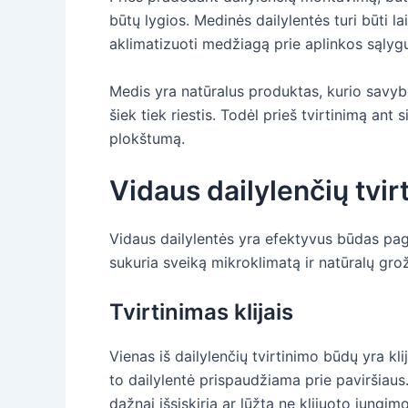
būtų lygios. Medinės dailylentės turi būti l
aklimatizuoti medžiagą prie aplinkos sąlyg
Medis yra natūralus produktas, kurio savybės
šiek tiek riestis. Todėl prieš tvirtinimą ant
plokštumą.
Vidaus dailylenčių tvir
Vidaus dailylentės yra efektyvus būdas page
sukuria sveiką mikroklimatą ir natūralų grož
Tvirtinimas klijais
Vienas iš dailylenčių tvirtinimo būdų yra kli
to dailylentė prispaudžiama prie paviršiaus. 
dažnai išsiskiria ar lūžta ne klijuoto jungi