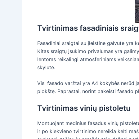
Tvirtinimas fasadiniais sraig
Fasadiniai sraigtai su įleistine galvute yra k
Kitas sraigtų įsukimo privalumas yra galimyb
lentoms reikalingi atmosferiniams veiksni
skylute.
Visi fasado varžtai yra A4 kokybės nerūdijan
plokštę. Paprastai, norint pakeisti fasado p
Tvirtinimas vinių pistoletu
Montuojant medinius fasadus vinių pistoletu,
ir po kiekvieno tvirtinimo nereikia kelti maš