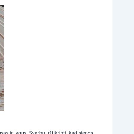
sas ir lygus. Svarbu užtikrinti, kad sienos