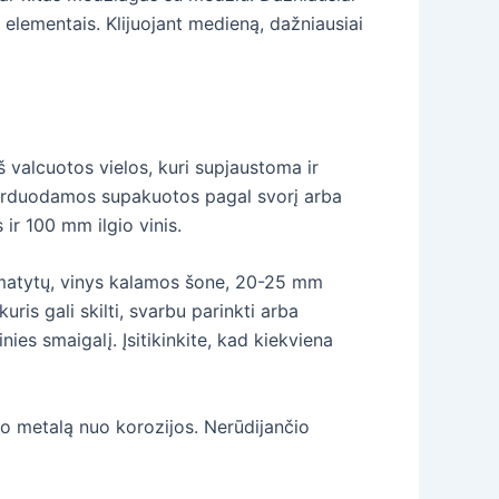
o elementais. Klijuojant medieną, dažniausiai
š valcuotos vielos, kuri supjaustoma ir
 parduodamos supakuotos pagal svorį arba
ir 100 mm ilgio vinis.
simatytų, vinys kalamos šone, 20-25 mm
is gali skilti, svarbu parinkti arba
ies smaigalį. Įsitikinkite, kad kiekviena
ugo metalą nuo korozijos. Nerūdijančio