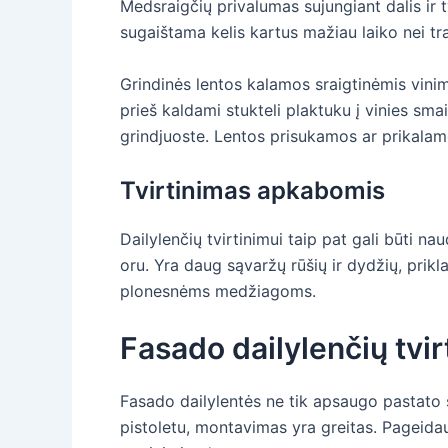
Medsraigčių privalumas sujungiant dalis ir t
sugaištama kelis kartus mažiau laiko nei trau
Grindinės lentos kalamos sraigtinėmis vinim
prieš kaldami stukteli plaktuku į vinies smai
grindjuoste. Lentos prisukamos ar prikalamo
Tvirtinimas apkabomis
Dailylenčių tvirtinimui taip pat gali būti na
oru. Yra daug sąvaržų rūšių ir dydžių, prik
plonesnėms medžiagoms.
Fasado dailylenčių tvi
Fasado dailylentės ne tik apsaugo pastato s
pistoletu, montavimas yra greitas. Pageidau