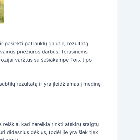
ir pasiekti patrauklų galutinį rezultatą.
 įvairius priežiūros darbus. Terasinėms
ozijai varžtus su šešiakampe Torx tipo
ubtilų rezultatą ir yra įleidžiamas į medinę
reiškia, kad nereikia rinkti atskirų sraigtų
ri didesnius dėklus, todėl jie yra šiek tiek