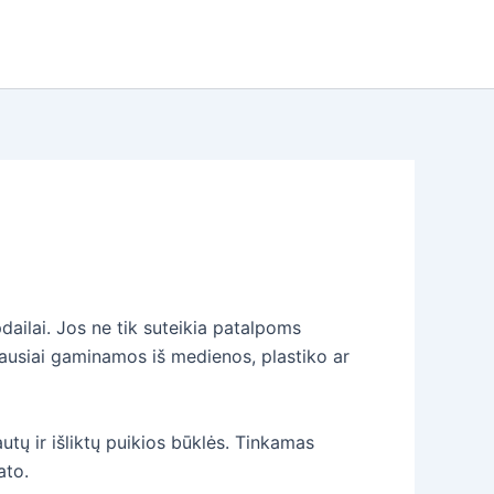
dailai. Jos ne tik suteikia patalpoms
niausiai gaminamos iš medienos, plastiko ar
autų ir išliktų puikios būklės. Tinkamas
ato.