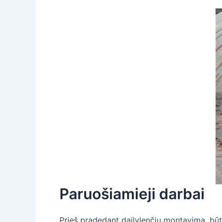
Paruošiamieji darbai
Prieš pradedant dailylenčių montavimą, būtin