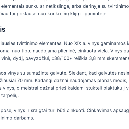
mo elementais sunku ar netikslinga, arba derinyje su tvirtinim
iau tai priklauso nuo konkrečių klijų ir gamintojo.
is
škiausias tvirtinimo elementas. Nuo XIX a. vinys gaminamos i
somai nuo tipo, naudojama plieninė, cinkuota viela. Vinys
 vinių dydį, pavyzdžiui, «38/100» reiškia 3,8 mm skersmens 
amos vinys su sumažinta galvute. Siekiant, kad galvutės ne
iausiai 70 mm. Kadangi dažnai naudojamas plonas medis, kur
vinys, o meistrai dažnai prieš kaldami stukteli plaktuku į vin
 tarpelių.
lpose, vinys ir sraigtai turi būti cinkuoti. Cinkavimas apsa
rtinimo darbams.