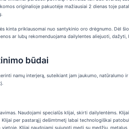
aikomos originalioje pakuotėje mažiausiai 2 dienas toje patal
ų.
 kinta priklausomai nuo santykinio oro drėgnumo. Dėl šios pr
 sienos ar lubų rekomenduojama dailylentes aliejuoti, dažyti, 
tinimo būdai
rinti namų interjerą, suteikiant jam jaukumo, natūralumo ir
į.
javimas. Naudojami specialūs klijai, skirti dailylentėms. Klij
Klijai per pastarąjį dešimtmetį labai technologiškai patobulė
mo vietoje. Klijai naudojami sujungti medį su medžiu, metalu