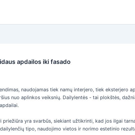
idaus apdailos iki fasado
rendimas, naudojamas tiek namų interjero, tiek eksterjero ap
šius nuo aplinkos veiksnių. Dailylentės - tai plokštės, daž
pdailai.
 priežiūra yra svarbūs, siekiant užtikrinti, kad jos ilgai tarn
ailylenčių tipo, naudojimo vietos ir norimo estetinio rezult