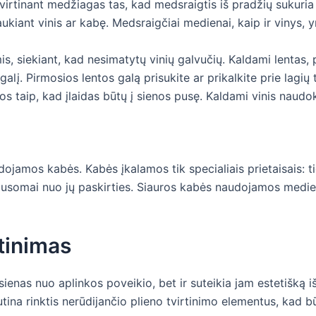
virtinant medžiagas tas, kad medsraigtis iš pradžių sukuria t
kiant vinis ar kabę. Medsraigčiai medienai, kaip ir vinys, yra
is, siekiant, kad nesimatytų vinių galvučių. Kaldami lentas,
galį. Pirmosios lentos galą prisukite ar prikalkite prie lagių 
s taip, kad įlaidas būtų į sienos pusę. Kaldami vinis naudok
udojamos kabės. Kabės įkalamos tik specialiais prietaisais: tie
lausomai nuo jų paskirties. Siauros kabės naudojamos medien
rtinimas
ienas nuo aplinkos poveikio, bet ir suteikia jam estetišką 
tina rinktis nerūdijančio plieno tvirtinimo elementus, kad b