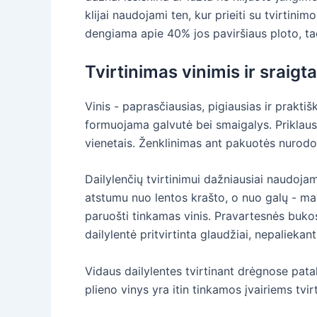
klijai naudojami ten, kur prieiti su tvirtini
dengiama apie 40% jos paviršiaus ploto, tač
Tvirtinimas vinimis ir sraigta
Vinis - paprasčiausias, pigiausias ir prakti
formuojama galvutė bei smaigalys. Priklau
vienetais. Ženklinimas ant pakuotės nurodo
Dailylenčių tvirtinimui dažniausiai naudoj
atstumu nuo lentos krašto, o nuo galų - maž
paruošti tinkamas vinis. Pravartesnės bukos 
dailylentė pritvirtinta glaudžiai, nepaliekant
Vidaus dailylentes tvirtinant drėgnose pata
plieno vinys yra itin tinkamos įvairiems tvi