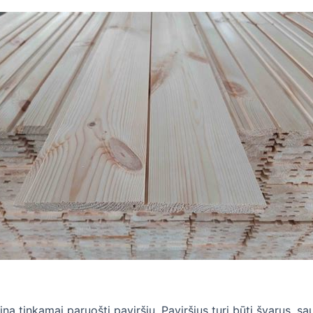
a tinkamai paruošti paviršių. Paviršius turi būti švarus, sau