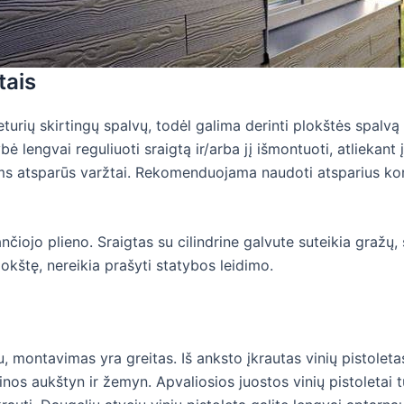
tais
eturių skirtingų spalvų, todėl galima derinti plokštės spalvą 
ė lengvai reguliuoti sraigtą ir/arba jį išmontuoti, atliekant
ams atsparūs varžtai. Rekomenduojama naudoti atsparius kor
čiojo plieno. Sraigtas su cilindrine galvute suteikia gražų, s
lokštę, nereikia prašyti statybos leidimo.
 montavimas yra greitas. Iš anksto įkrautas vinių pistoletas 
inos aukštyn ir žemyn. Apvaliosios juostos vinių pistoletai tu