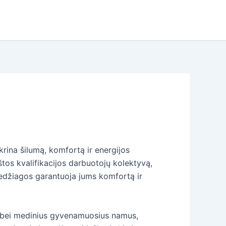
krina šilumą, komfortą ir energijos
os kvalifikacijos darbuotojų kolektyvą,
medžiagos garantuoja jums komfortą ir
ius bei medinius gyvenamuosius namus,