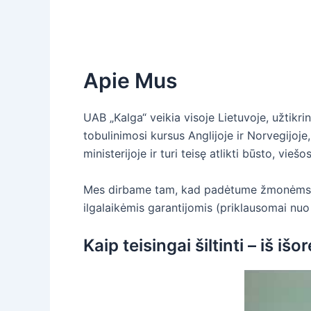
Apie Mus
UAB „Kalga“ veikia visoje Lietuvoje, užtikr
tobulinimosi kursus Anglijoje ir Norvegijoje
ministerijoje ir turi teisę atlikti būsto, v
Mes dirbame tam, kad padėtume žmonėms padar
ilgalaikėmis garantijomis (priklausomai nuo 
Kaip teisingai šiltinti – iš išo