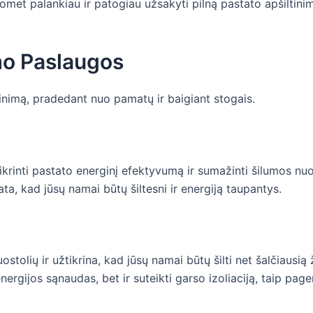
uomet palankiau ir patogiau užsakyti pilną pastato apšiltinim
mo Paslaugos
ltinimą, pradedant nuo pamatų ir baigiant stogais.
tikrinti pastato energinį efektyvumą ir sumažinti šilumos 
ta, kad jūsų namai būtų šiltesni ir energiją taupantys.
ostolių ir užtikrina, kad jūsų namai būtų šilti net šalčiaus
nergijos sąnaudas, bet ir suteikti garso izoliaciją, taip pa