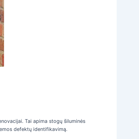
enovacijai. Tai apima stogų šiluminės
temos defektų identifikavimą.