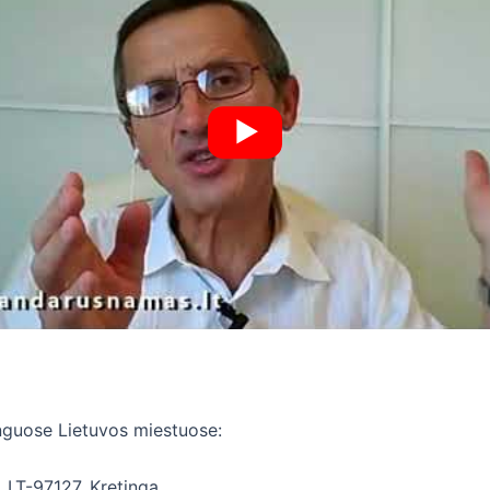
tinguose Lietuvos miestuose:
, LT-97127, Kretinga