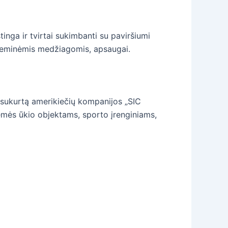
inga ir tvirtai sukimbanti su paviršiumi
 cheminėmis medžiagomis, apsaugai.
, sukurtą amerikiečių kompanijos „SIC
žemės ūkio objektams, sporto įrenginiams,