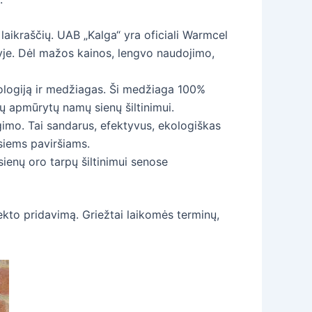
aikraščių. UAB „Kalga“ yra oficiali Warmcel
ityje. Dėl mažos kainos, lengvo naudojimo,
nologiją ir medžiagas. Ši medžiaga 100%
ių apmūrytų namų sienų šiltinimui.
ngimo. Tai sandarus, efektyvus, ekologiškas
siems paviršiams.
sienų oro tarpų šiltinimui senose
ekto pridavimą. Griežtai laikomės terminų,