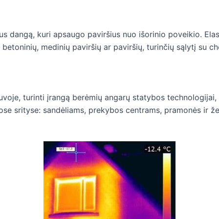
 dangą, kuri apsaugo paviršius nuo išorinio poveikio. Elast
betoninių, medinių paviršių ar paviršių, turinčių sąlytį su
tuvoje, turinti įrangą berėmių angarų statybos technologijai
iriose srityse: sandėliams, prekybos centrams, pramonės ir 