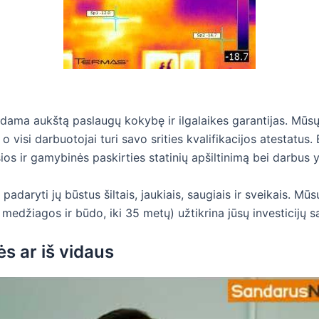
indama aukštą paslaugų kokybę ir ilgalaikes garantijas. Mūsų
, o visi darbuotojai turi savo srities kvalifikacijos atestatu
iešosios ir gamybinės paskirties statinių apšiltinimą bei darb
yti jų būstus šiltais, jaukiais, saugiais ir sveikais. Mūs
medžiagos ir būdo, iki 35 metų) užtikrina jūsų investicijų s
rės ar iš vidaus