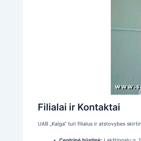
Filialai ir Kontaktai
UAB „Kalga“ turi filialus ir atstovybes skir
Centrinė būstinė:
Lakštingalų g. 1