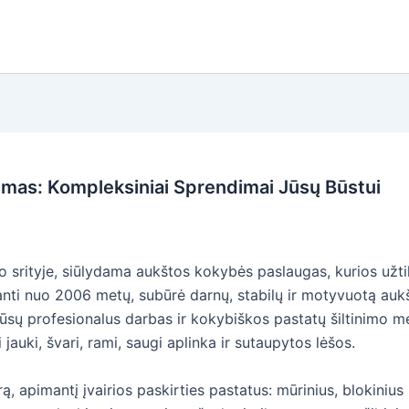
imas: Kompleksiniai Sprendimai Jūsų Būstui
mo srityje, siūlydama aukštos kokybės paslaugas, kurios užti
ti nuo 2006 metų, subūrė darnų, stabilų ir motyvuotą aukšt
Mūsų profesionalus darbas ir kokybiškos pastatų šiltinimo 
 jauki, švari, rami, saugi aplinka ir sutaupytos lėšos.
ą, apimantį įvairios paskirties pastatus: mūrinius, blokin