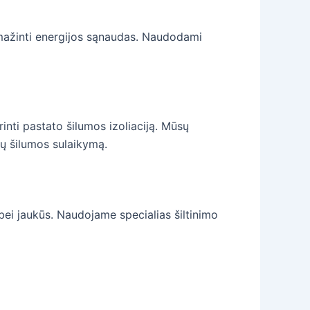
 sumažinti energijos sąnaudas. Naudodami
rinti pastato šilumos izoliaciją. Mūsų
kų šilumos sulaikymą.
i bei jaukūs. Naudojame specialias šiltinimo
.