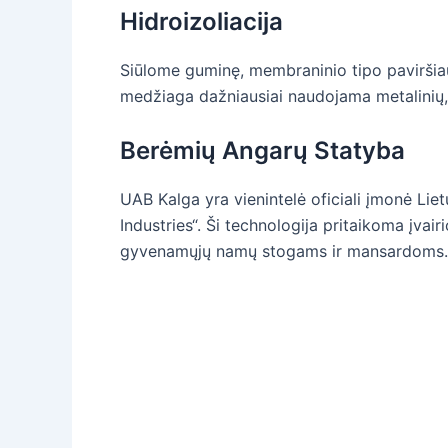
Hidroizoliacija
Siūlome guminę, membraninio tipo paviršiaus
medžiaga dažniausiai naudojama metalinių, 
Berėmių Angarų Statyba
UAB Kalga yra vienintelė oficiali įmonė Lie
Industries“. Ši technologija pritaikoma įva
gyvenamųjų namų stogams ir mansardoms.