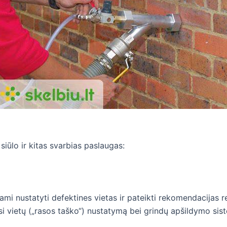
siūlo ir kitas svarbias paslaugas:
ami nustatyti defektines vietas ir pateikti rekomendacijas r
si vietų („rasos taško“) nustatymą bei grindų apšildymo sis