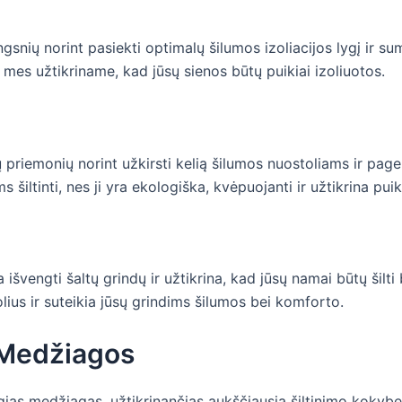
ingsnių norint pasiekti optimalų šilumos izoliacijos lygį ir
mes užtikriname, kad jūsų sienos būtų puikiai izoliuotos.
ų priemonių norint užkirsti kelią šilumos nuostoliams ir page
šiltinti, nes ji yra ekologiška, kvėpuojanti ir užtikrina pui
 išvengti šaltų grindų ir užtikrina, kad jūsų namai būtų šilt
ius ir suteikia jūsų grindims šilumos bei komforto.
 Medžiagos
gias medžiagas, užtikrinančias aukščiausią šiltinimo kokybę