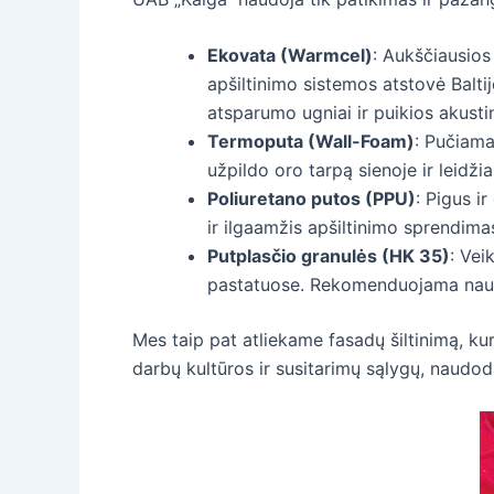
Ekovata (Warmcel)
: Aukščiausios
apšiltinimo sistemos atstovė Baltij
atsparumo ugniai ir puikios akustin
Termoputa (Wall-Foam)
: Pučiama
užpildo oro tarpą sienoje ir leidži
Poliuretano putos (PPU)
: Pigus i
ir ilgaamžis apšiltinimo sprendima
Putplasčio granulės (HK 35)
: Vei
pastatuose. Rekomenduojama naudot
Mes taip pat atliekame fasadų šiltinimą, ku
darbų kultūros ir susitarimų sąlygų, naudod