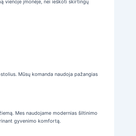
ą vienoje įmonėje, nei ieškoti skirtingų
nuostolius. Mūsų komanda naudoja pažangias
ią žiemą. Mes naudojame modernias šiltinimo
gerinant gyvenimo komfortą.