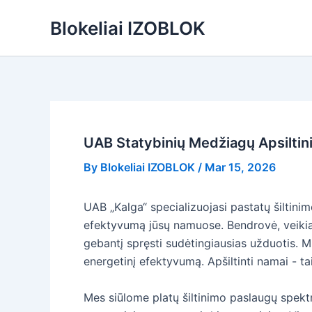
Skip
Blokeliai IZOBLOK
to
content
UAB Statybinių Medžiagų Apsiltin
By
Blokeliai IZOBLOK
/
Mar 15, 2026
UAB „Kalga“ specializuojasi pastatų šiltini
efektyvumą jūsų namuose. Bendrovė, veikian
gebantį spręsti sudėtingiausias užduotis. 
energetinį efektyvumą. Apšiltinti namai - tai
Mes siūlome platų šiltinimo paslaugų spektr