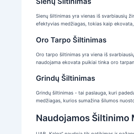
Sienų Šiltinimas
Sienų šiltinimas yra vienas iš svarbiausių ž
efektyvias medžiagas, tokias kaip ekovata, 
Oro Tarpo Šiltinimas
Oro tarpo šiltinimas yra viena iš svarbiausi
naudojama ekovata puikiai tinka oro tarpams 
Grindų Šiltinimas
Grindų šiltinimas - tai paslauga, kuri padeda
medžiagas, kurios sumažina šilumos nuostol
Naudojamos Šiltinimo
UAB „Kalga“ naudoja tik patikimas ir pažan