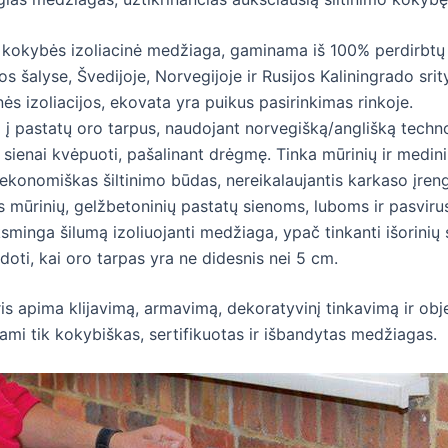
 kokybės izoliacinė medžiaga, gaminama iš 100% perdirbtų l
os šalyse, Švedijoje, Norvegijoje ir Rusijos Kaliningrado sr
ės izoliacijos, ekovata yra puikus pasirinkimas rinkoje.
 į pastatų oro tarpus, naudojant norvegišką/anglišką tech
a sienai kvėpuoti, pašalinant drėgmę. Tinka mūrinių ir medin
r ekonomiškas šiltinimo būdas, nereikalaujantis karkaso įre
s mūrinių, gelžbetoninių pastatų sienoms, luboms ir pasviru
ksminga šilumą izoliuojanti medžiaga, ypač tinkanti išorinių 
i, kai oro tarpas yra ne didesnis nei 5 cm.
ris apima klijavimą, armavimą, dekoratyvinį tinkavimą ir obj
ami tik kokybiškas, sertifikuotas ir išbandytas medžiagas.