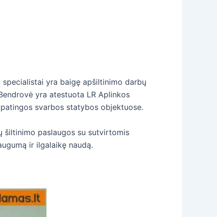
 specialistai yra baigę apšiltinimo darbų
s. Bendrovė yra atestuota LR Aplinkos
us ypatingos svarbos statybos objektuose.
ų šiltinimo paslaugos su sutvirtomis
augumą ir ilgalaikę naudą.