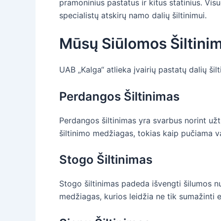
pramoninius pastatus ir kitus statinius. Vis
specialistų atskirų namo dalių šiltinimui.
Mūsų Siūlomos Šiltini
UAB „Kalga“ atlieka įvairių pastatų dalių ši
Perdangos Šiltinimas
Perdangos šiltinimas yra svarbus norint už
šiltinimo medžiagas, tokias kaip pučiama va
Stogo Šiltinimas
Stogo šiltinimas padeda išvengti šilumos nu
medžiagas, kurios leidžia ne tik sumažinti e