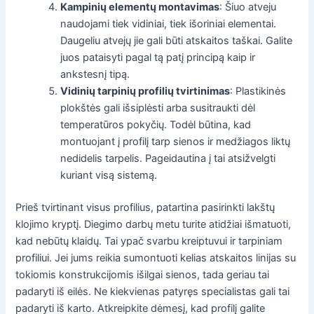
Kampinių elementų montavimas
: Šiuo atveju
naudojami tiek vidiniai, tiek išoriniai elementai.
Daugeliu atvejų jie gali būti atskaitos taškai. Galite
juos pataisyti pagal tą patį principą kaip ir
ankstesnį tipą.
Vidinių tarpinių profilių tvirtinimas
: Plastikinės
plokštės gali išsiplėsti arba susitraukti dėl
temperatūros pokyčių. Todėl būtina, kad
montuojant į profilį tarp sienos ir medžiagos liktų
nedidelis tarpelis. Pageidautina į tai atsižvelgti
kuriant visą sistemą.
Prieš tvirtinant visus profilius, patartina pasirinkti lakštų
klojimo kryptį. Diegimo darbų metu turite atidžiai išmatuoti,
kad nebūtų klaidų. Tai ypač svarbu kreiptuvui ir tarpiniam
profiliui. Jei jums reikia sumontuoti kelias atskaitos linijas su
tokiomis konstrukcijomis išilgai sienos, tada geriau tai
padaryti iš eilės. Ne kiekvienas patyręs specialistas gali tai
padaryti iš karto. Atkreipkite dėmesį, kad profilį galite