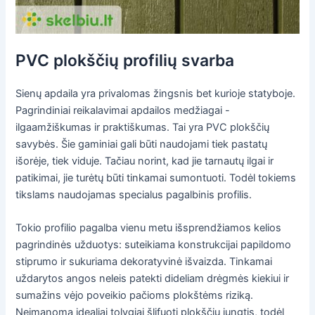
PVC plokščių profilių svarba
Sienų apdaila yra privalomas žingsnis bet kurioje statyboje.
Pagrindiniai reikalavimai apdailos medžiagai -
ilgaamžiškumas ir praktiškumas. Tai yra PVC plokščių
savybės. Šie gaminiai gali būti naudojami tiek pastatų
išorėje, tiek viduje. Tačiau norint, kad jie tarnautų ilgai ir
patikimai, jie turėtų būti tinkamai sumontuoti. Todėl tokiems
tikslams naudojamas specialus pagalbinis profilis.
Tokio profilio pagalba vienu metu išsprendžiamos kelios
pagrindinės užduotys: suteikiama konstrukcijai papildomo
stiprumo ir sukuriama dekoratyvinė išvaizda. Tinkamai
uždarytos angos neleis patekti dideliam drėgmės kiekiui ir
sumažins vėjo poveikio pačioms plokštėms riziką.
Neįmanoma idealiai tolygiai šlifuoti plokščių jungtis, todėl