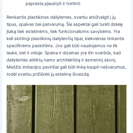
paprasta pjaustyti ir tvirtinti.
Renkantis plastikines dailylentes, svarbu atsižvelgti į jų
tipus, spalvas bei patvarumą. Šie aspektai gali turėti didelę
įtaką tiek estetinėms, tiek funkcionalioms savybėms. Yra
keli skirtingi plastikinių dailylenčių tipai, kiekvienas tinkantis
specifinėms paskirtims. Jos gali būti naudojamos ne tik
lauke, bet ir viduje. Spalva ir dizainas yra itin svarbūs, kad
dailylentės atitiktų namo architektūrą ir asmeninį skonį.
Medžio imitacijos paviršiai gali būti linkę kaupti nešvarumus,
todėl svarbu prižiūrėti jų estetinę išvaizdą.