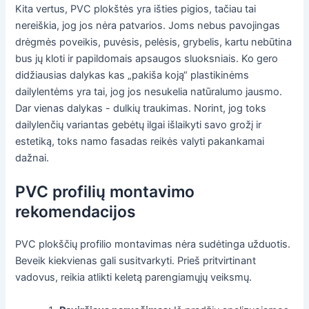
Kita vertus, PVC plokštės yra išties pigios, tačiau tai
nereiškia, jog jos nėra patvarios. Joms nebus pavojingas
drėgmės poveikis, puvėsis, pelėsis, grybelis, kartu nebūtina
bus jų kloti ir papildomais apsaugos sluoksniais. Ko gero
didžiausias dalykas kas „pakiša koją“ plastikinėms
dailylentėms yra tai, jog jos nesukelia natūralumo jausmo.
Dar vienas dalykas - dulkių traukimas. Norint, jog toks
dailylenčių variantas gebėtų ilgai išlaikyti savo grožį ir
estetiką, toks namo fasadas reikės valyti pakankamai
dažnai.
PVC profilių montavimo
rekomendacijos
PVC plokščių profilio montavimas nėra sudėtinga užduotis.
Beveik kiekvienas gali susitvarkyti. Prieš pritvirtinant
vadovus, reikia atlikti keletą parengiamųjų veiksmų.