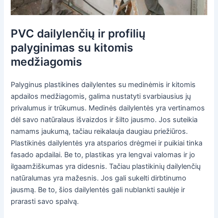
PVC dailylenčių ir profilių
palyginimas su kitomis
medžiagomis
Palyginus plastikines dailylentes su medinėmis ir kitomis
apdailos medžiagomis, galima nustatyti svarbiausius jų
privalumus ir trūkumus. Medinės dailylentės yra vertinamos
dėl savo natūralaus išvaizdos ir šilto jausmo. Jos suteikia
namams jaukumą, tačiau reikalauja daugiau priežiūros.
Plastikinės dailylentės yra atsparios drėgmei ir puikiai tinka
fasado apdailai. Be to, plastikas yra lengvai valomas ir jo
ilgaamžiškumas yra didesnis. Tačiau plastikinių dailylenčių
natūralumas yra mažesnis. Jos gali sukelti dirbtinumo
jausmą. Be to, šios dailylentės gali nublankti saulėje ir
prarasti savo spalvą.