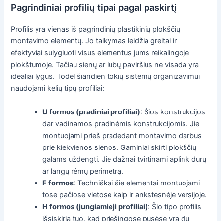
Pagrindiniai profilių tipai pagal paskirtį
Profilis yra vienas iš pagrindinių plastikinių plokščių
montavimo elementų. Jo taikymas leidžia greitai ir
efektyviai sulygiuoti visus elementus jums reikalingoje
plokštumoje. Tačiau sienų ar lubų paviršius ne visada yra
idealiai lygus. Todėl šiandien tokių sistemų organizavimui
naudojami kelių tipų profiliai:
U formos (pradiniai profiliai)
: Šios konstrukcijos
dar vadinamos pradinėmis konstrukcijomis. Jie
montuojami prieš pradedant montavimo darbus
prie kiekvienos sienos. Gaminiai skirti plokščių
galams uždengti. Jie dažnai tvirtinami aplink durų
ar langų rėmų perimetrą.
F formos
: Techniškai šie elementai montuojami
tose pačiose vietose kaip ir ankstesnėje versijoje.
H formos (jungiamieji profiliai)
: Šio tipo profilis
išsiskiria tuo, kad priešingose pusėse yra du