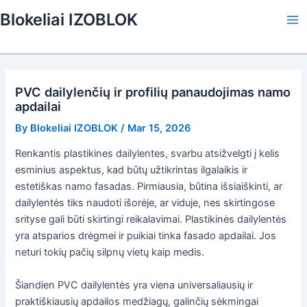
Skip
Blokeliai IZOBLOK
to
Ma
content
Me
PVC dailylenčių ir profilių panaudojimas namo
apdailai
By
Blokeliai IZOBLOK
/
Mar 15, 2026
Renkantis plastikines dailylentes, svarbu atsižvelgti į kelis
esminius aspektus, kad būtų užtikrintas ilgalaikis ir
estetiškas namo fasadas. Pirmiausia, būtina išsiaiškinti, ar
dailylentės tiks naudoti išorėje, ar viduje, nes skirtingose
srityse gali būti skirtingi reikalavimai. Plastikinės dailylentės
yra atsparios drėgmei ir puikiai tinka fasado apdailai. Jos
neturi tokių pačių silpnų vietų kaip medis.
Šiandien PVC dailylentės yra viena universaliausių ir
praktiškiausių apdailos medžiagų, galinčių sėkmingai