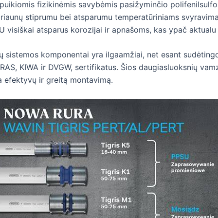
uikiomis fizikinėmis savybėmis pasižyminčio polifenilsulfono
iaunų stiprumu bei atsparumu temperatūriniams svyravimam
 visiškai atsparus korozijai ir apnašoms, kas ypač aktualu 
 sistemos komponentai yra ilgaamžiai, net esant sudėtingo
WRAS, KIWA ir DVGW, sertifikatus. Šios daugiasluoksnių va
na efektyvų ir greitą montavimą.