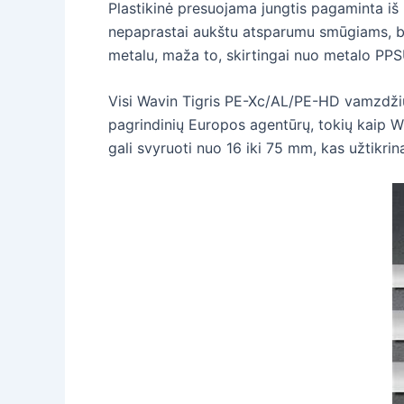
Plastikinė presuojama jungtis pagaminta iš p
nepaprastai aukštu atsparumu smūgiams, br
metalu, maža to, skirtingai nuo metalo PPSU
Visi Wavin Tigris PE-Xc/AL/PE-HD vamzdžių
pagrindinių Europos agentūrų, tokių kaip 
gali svyruoti nuo 16 iki 75 mm, kas užtikri