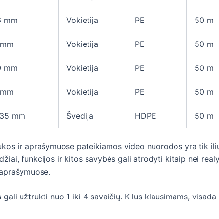
26 mm
Vokietija
PE
50 m
6 mm
Vokietija
PE
50 m
20 mm
Vokietija
PE
50 m
0 mm
Vokietija
PE
50 m
/ 35 mm
Švedija
HDPE
50 m
ukos ir aprašymuose pateikiamos video nuorodos yra tik ili
žiai, funkcijos ir kitos savybės gali atrodyti kitaip nei re
 aprašymuose.
gali užtrukti nuo 1 iki 4 savaičių. Kilus klausimams, visada 