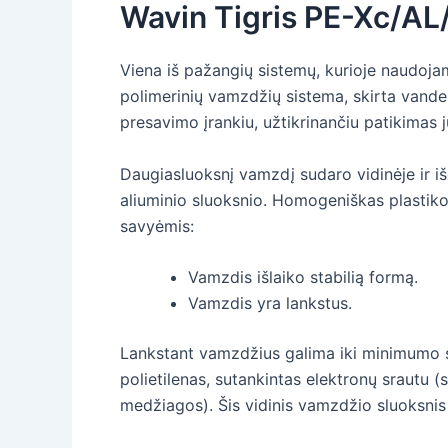
Wavin Tigris PE-Xc/A
Viena iš pažangių sistemų, kurioje naudoja
polimerinių vamzdžių sistema, skirta vanden
presavimo įrankiu, užtikrinančiu patikimas j
Daugiasluoksnį vamzdį sudaro vidinėje ir išo
aliuminio sluoksnio. Homogeniškas plastiko
savyėmis:
Vamzdis išlaiko stabilią formą.
Vamzdis yra lankstus.
Lankstant vamzdžius galima iki minimumo sum
polietilenas, sutankintas elektronų srautu 
medžiagos). Šis vidinis vamzdžio sluoksnis