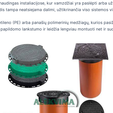
 naudingas instaliacijose, kur vamzdžiai yra paslėpti arba 
is tampa neatsiejama dalimi, užtikrinančia viso sistemos v
etileno (PE) arba panašių polimerinių medžiagų, kurios pasi
 papildomo lankstumo ir leidžia lengviau montuoti net ir su