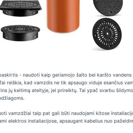
kirtis - naudoti kaip geriamojo šalto bei karšto vandens ir
. Tai reiškia, kad vamzdis ne tik apsaugo viduje esančius 
a jų keitimą ateityje, jei prireiktų. Tai ypač svarbu šildym
medžiagoms.
oti vamzdžiai taip pat gali būti naudojami kitose instaliaci
jami elektros instaliacijose, apsaugant kabelius nuo pažeidi