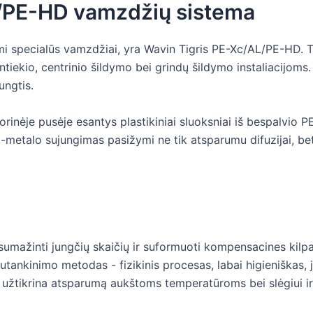
L/PE-HD vamzdžių sistema
mi specialūs vamzdžiai, yra Wavin Tigris PE-Xc/AL/PE-HD. T
tiekio, centrinio šildymo bei grindų šildymo instaliacijoms
ungtis.
rinėje pusėje esantys plastikiniai sluoksniai iš bespalvio P
-metalo sujungimas pasižymi ne tik atsparumu difuzijai, be
ažinti jungčių skaičių ir suformuoti kompensacines kilpas. 
(sutankinimo metodas - fizikinis procesas, labai higieniška
 užtikrina atsparumą aukštoms temperatūroms bei slėgiui i