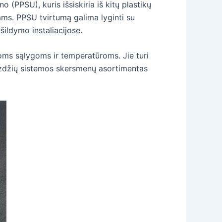
 (PPSU), kuris išsiskiria iš kitų plastikų
s. PPSU tvirtumą galima lyginti su
šildymo instaliacijose.
ms sąlygoms ir temperatūroms. Jie turi
mzdžių sistemos skersmenų asortimentas