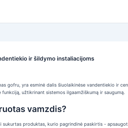
entiekio ir šildymo instaliacijoms
 gofru, yra esminė dalis šiuolaikinėse vandentiekio ir centr
ę funkciją, užtikrinant sistemos ilgaamžiškumą ir saugumą.
fruotas vamzdis?
ai sukurtas produktas, kurio pagrindinė paskirtis - apsaug