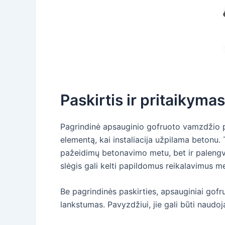
Paskirtis ir pritaikymas
Pagrindinė apsauginio gofruoto vamzdžio pas
elementą, kai instaliacija užpilama betonu
pažeidimų betonavimo metu, bet ir palengvin
slėgis gali kelti papildomus reikalavimus 
Be pagrindinės paskirties, apsauginiai gofru
lankstumas. Pavyzdžiui, jie gali būti naudo