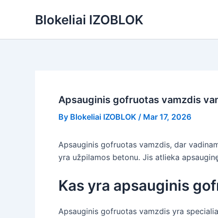
Skip
Blokeliai IZOBLOK
to
content
Apsauginis gofruotas vamzdis vand
By
Blokeliai IZOBLOK
/
Mar 17, 2026
Apsauginis gofruotas vamzdis, dar vadinamas
yra užpilamos betonu. Jis atlieka apsaugin
Kas yra apsauginis go
Apsauginis gofruotas vamzdis yra speciali