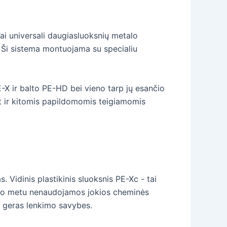
ai universali daugiasluoksnių metalo
. Ši sistema montuojama su specialiu
E-X ir balto PE-HD bei vieno tarp jų esančio
t ir kitomis papildomomis teigiamomis
Vidinis plastikinis sluoksnis PE-Xc - tai
s, jo metu nenaudojamos jokios cheminės
r geras lenkimo savybes.