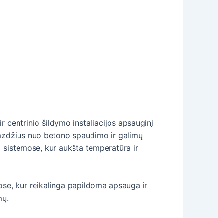
 centrinio šildymo instaliacijos apsauginį
vamzdžius nuo betono spaudimo ir galimų
o sistemose, kur aukšta temperatūra ir
jose, kur reikalinga papildoma apsauga ir
mų.