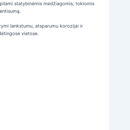
užpilami statybinėmis medžiagomis, tokiomis
ientisumą.
žymi lankstumu, atsparumu korozijai ir
dėtingose vietose.