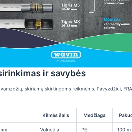
irinkimas ir savybės
tų vamzdžių, skiriamų skirtingoms reikmėms. Pavyzdžiui, FRA
Kilmės šalis
Medžiaga
Paku
 mm
Vokietija
PE
100 m