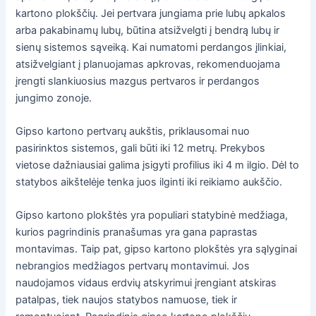
kartono plokščių. Jei pertvara jungiama prie lubų apkalos
arba pakabinamų lubų, būtina atsižvelgti į bendrą lubų ir
sienų sistemos sąveiką. Kai numatomi perdangos įlinkiai,
atsižvelgiant į planuojamas apkrovas, rekomenduojama
įrengti slankiuosius mazgus pertvaros ir perdangos
jungimo zonoje.
Gipso kartono pertvarų aukštis, priklausomai nuo
pasirinktos sistemos, gali būti iki 12 metrų. Prekybos
vietose dažniausiai galima įsigyti profilius iki 4 m ilgio. Dėl to
statybos aikštelėje tenka juos ilginti iki reikiamo aukščio.
Gipso kartono plokštės yra populiari statybinė medžiaga,
kurios pagrindinis pranašumas yra gana paprastas
montavimas. Taip pat, gipso kartono plokštės yra sąlyginai
nebrangios medžiagos pertvarų montavimui. Jos
naudojamos vidaus erdvių atskyrimui įrengiant atskiras
patalpas, tiek naujos statybos namuose, tiek ir