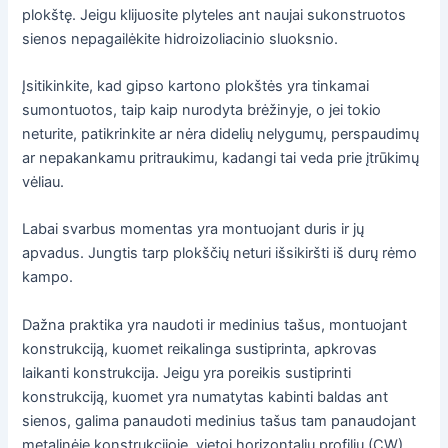
plokštę. Jeigu klijuosite plyteles ant naujai sukonstruotos
sienos nepagailėkite hidroizoliacinio sluoksnio.
Įsitikinkite, kad gipso kartono plokštės yra tinkamai
sumontuotos, taip kaip nurodyta brėžinyje, o jei tokio
neturite, patikrinkite ar nėra didelių nelygumų, perspaudimų
ar nepakankamu pritraukimu, kadangi tai veda prie įtrūkimų
vėliau.
Labai svarbus momentas yra montuojant duris ir jų
apvadus. Jungtis tarp plokščių neturi išsikiršti iš durų rėmo
kampo.
Dažna praktika yra naudoti ir medinius tašus, montuojant
konstrukciją, kuomet reikalinga sustiprinta, apkrovas
laikanti konstrukcija. Jeigu yra poreikis sustiprinti
konstrukciją, kuomet yra numatytas kabinti baldas ant
sienos, galima panaudoti medinius tašus tam panaudojant
metalinėje konstrukcijoje, vietoj horizontalių profilių (CW).