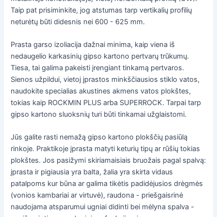
Taip pat prisiminkite, jog atstumas tarp vertikalių profilių
neturėtų būti didesnis nei 600 - 625 mm.
Prasta garso izoliacija dažnai minima, kaip viena iš
nedaugelio karkasinių gipso kartono pertvarų trūkumų.
Tiesa, tai galima pakeisti įrengiant tinkamą pertvaros.
Sienos užpildui, vietoj įprastos minkščiausios stiklo vatos,
naudokite specialias akustines akmens vatos plokštes,
tokias kaip ROCKMIN PLUS arba SUPERROCK. Tarpai tarp
gipso kartono sluoksnių turi būti tinkamai užglaistomi.
Jūs galite rasti nemažą gipso kartono plokščių pasiūlą
rinkoje. Praktikoje įprasta matyti keturių tipų ar rūšių tokias
plokštes. Jos pasižymi skiriamaisiais bruožais pagal spalvą:
įprasta ir pigiausia yra balta, žalia yra skirta vidaus
patalpoms kur būna ar galima tikėtis padidėjusios drėgmės
(vonios kambariai ar virtuvė), raudona - priešgaisrinė
naudojama atsparumui ugniai didinti bei mėlyna spalva -