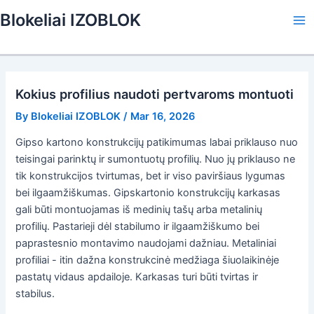
Skip
Blokeliai IZOBLOK
to
Ma
content
Me
Kokius profilius naudoti pertvaroms montuoti
By
Blokeliai IZOBLOK
/
Mar 16, 2026
Gipso kartono konstrukcijų patikimumas labai priklauso nuo
teisingai parinktų ir sumontuotų profilių. Nuo jų priklauso ne
tik konstrukcijos tvirtumas, bet ir viso paviršiaus lygumas
bei ilgaamžiškumas. Gipskartonio konstrukcijų karkasas
gali būti montuojamas iš medinių tašų arba metalinių
profilių. Pastarieji dėl stabilumo ir ilgaamžiškumo bei
paprastesnio montavimo naudojami dažniau. Metaliniai
profiliai - itin dažna konstrukcinė medžiaga šiuolaikinėje
pastatų vidaus apdailoje. Karkasas turi būti tvirtas ir
stabilus.