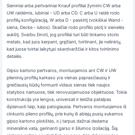
Sieniniai arba pertvariniai Knauf profiliai žymimi CW arba
UW raidėmis, lubiniai - UD arba CD. C arba U raidė rodo
profilių konfigūraciją, W arba D - paskirtį (vokiškai Wand -
siena, Decke - lubos). Skaičiai rodo profilio plotį ir sienelės
aukštį. Svarbu žinoti, jog profiliai turi būti tinkamo storio
metalo, kad juos kerpant, gręžiant, tvirtinant, jie nelinktų,
kad juose tvirtai laikytųsi skardvaržčiai ir kitos tvirtinimo
detalės.
Gipso kartono pertvaros, montuojamos ant CW ir UW
plieninių profilių karkaso yra vienas paprasčiausių ir
greičiausių būdų formuoti vidaus sienas tiek naujos
statybos namuose, tiek renovuojamuose objektuose. Tokia
konstrukcija yra lengva, universali ir leidžia patalpas
išplanuoti taip, kaip patogiausia. Pertvaros montuojamos iš
cinkuoto plieno profilių, prie kurių iš abiejų pusių sukamos
gipso kartono plokštės, o į tarpus dažnai dedama
mineralinė vata, gerinanti garso ir šilumos izoliaciją. Šią