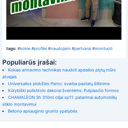
tags:
#
kokie
#
profilei
#
naudojami
#
pertvarai
#
montuoti
Populiarūs įrašai:
Kokias armavimo technikas naudoti apdailos plytų mūro
atvejais
Universalios plokštės Paroc: svarba pastatų šiltinime
Kūrybiški polistirolo dekorai šventėms: Putplasčio formos
CHAMALEON 3h 310ml clijai sp11: patarimai automobilių
stiklo montavimui
Betono apsauginio grunto ypatybės