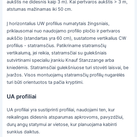
aukštis ne didesnis kaip 3 m). Kai pertvaros aukštis > 3 m,
atstumas mažinamas iki 50 cm.
Į horizontalius UW profilius numatytais žingsniais,
priklausomai nuo naudojamo profilio pločio ir pertvaros
aukščio (standartas yra 60 cm), sustatome vertikalius CW
profilius - statramsčius. Patikriname statramsčių
vertikalumą, jei reikia, statramsčiai su gulekšniais
sutvirtinami specialiu įrankiu Knauf Stanzzange arba
kniedėmis. Statramsčiai gulekšniuose turi stovėti laisvai, be
įvaržos. Visos montuojamų statramsčių profilių nugarėlės
turi būti orientuotos ta pačia kryptimi.
UA profiliai
UA profiliai yra sustiprinti profiliai, naudojami ten, kur
reikalingas didesnis atsparumas apkrovoms, pavyzdžiui,
durų angų statymui ar vietose, kur planuojama kabinti
sunkius daiktus.