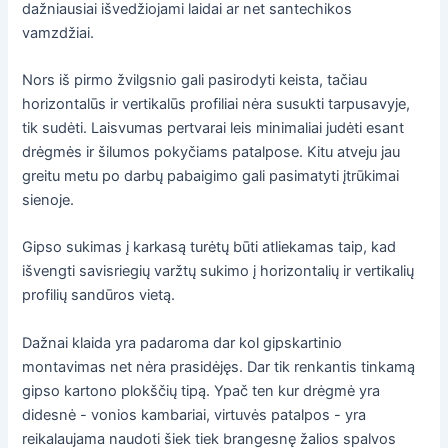
dažniausiai išvedžiojami laidai ar net santechikos
vamzdžiai.
Nors iš pirmo žvilgsnio gali pasirodyti keista, tačiau
horizontalūs ir vertikalūs profiliai nėra susukti tarpusavyje,
tik sudėti. Laisvumas pertvarai leis minimaliai judėti esant
drėgmės ir šilumos pokyčiams patalpose. Kitu atveju jau
greitu metu po darbų pabaigimo gali pasimatyti įtrūkimai
sienoje.
Gipso sukimas į karkasą turėtų būti atliekamas taip, kad
išvengti savisriegių varžtų sukimo į horizontalių ir vertikalių
profilių sandūros vietą.
Dažnai klaida yra padaroma dar kol gipskartinio
montavimas net nėra prasidėjęs. Dar tik renkantis tinkamą
gipso kartono plokščių tipą. Ypač ten kur drėgmė yra
didesnė - vonios kambariai, virtuvės patalpos - yra
reikalaujama naudoti šiek tiek brangesnę žalios spalvos