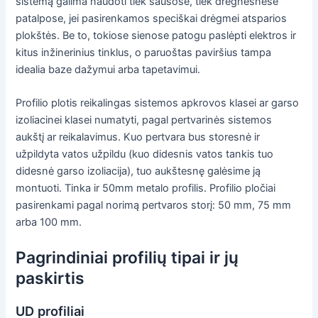
sistemą galima naudoti tiek sausose, tiek drėgnesnėse
patalpose, jei pasirenkamos speciškai drėgmei atsparios
plokštės. Be to, tokiose sienose patogu paslėpti elektros ir
kitus inžinerinius tinklus, o paruoštas paviršius tampa
idealia baze dažymui arba tapetavimui.
Profilio plotis reikalingas sistemos apkrovos klasei ar garso
izoliacinei klasei numatyti, pagal pertvarinės sistemos
aukštį ar reikalavimus. Kuo pertvara bus storesnė ir
užpildyta vatos užpildu (kuo didesnis vatos tankis tuo
didesnė garso izoliacija), tuo aukštesnę galėsime ją
montuoti. Tinka ir 50mm metalo profilis. Profilio pločiai
pasirenkami pagal norimą pertvaros storį: 50 mm, 75 mm
arba 100 mm.
Pagrindiniai profilių tipai ir jų
paskirtis
UD profiliai