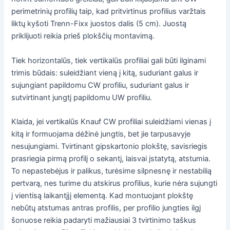
perimetrinių profilių taip, kad pritvirtinus profilius varžtais
liktų kyšoti Trenn-Fixx juostos dalis (5 cm). Juostą
priklijuoti reikia prieš plokščių montavimą.
Tiek horizontalūs, tiek vertikalūs profiliai gali būti ilginami
trimis būdais: suleidžiant vieną į kitą, suduriant galus ir
sujungiant papildomu CW profiliu, suduriant galus ir
sutvirtinant jungtį papildomu UW profiliu.
Klaida, jei vertikalūs Knauf CW profiliai suleidžiami vienas į
kitą ir formuojama dėžinė jungtis, bet jie tarpusavyje
nesujungiami. Tvirtinant gipskartonio plokštę, savisriegis
prasriegia pirmą profilį o sekantį, laisvai įstatytą, atstumia.
To nepastebėjus ir palikus, turėsime silpnesnę ir nestabilią
pertvarą, nes turime du atskirus profilius, kurie nėra sujungti
į vientisą laikantįjį elementą. Kad montuojant plokštę
nebūtų atstumas antras profilis, per profilio jungties ilgį
šonuose reikia padaryti mažiausiai 3 tvirtinimo taškus