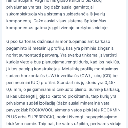
remontuojant. Pagrindinis gipso kartono plokščių
privalumas yra tas, jog dažniausiai gamintojai
sukomplektuoja visą sistemą susidedančią iš įvairių
komponentų. Dažniausiai visus sistemą išpildančius
komponentus galima įsigyti vienoje prekybos vietoje.
Gipso kartonas dažniausiai montuojamas ant karkaso
pagaminto iš metalinių profilių, kas yra pirminis žingsnis
norint sumontuoti pertvarą. Yra svarbu tinkamai įsivertinti
kurioje vietoje bus planuojama įrengti duris, kad jos nekliūtų
į kitas patalpų konstrukcijas. Metalinių profilių montavimas
sudaro horizontalūs (UW) ir vertikalūs (CW) , lubų (CD) bei
perimetriniai (UD) profiliai. Standartinis jų storis yra 0,45-
0,6 mm, o jie gaminami iš cinkuoto plieno. Surinkę karkasą,
laikas uždengti jį gipso kartono plokštėmis, tarp kurių yra
privaloma sudėti izoliaciją (dažniausiai mineralinė vata,
pavyzdžiui: ROCKWOOL akmens vatos plokštės ROCKMIN
PLUS arba SUPERROCK), norint išvengti nepageidaujamo
triukšmo namie. Taip pat, be vatos užpildo, pertvaros viduje