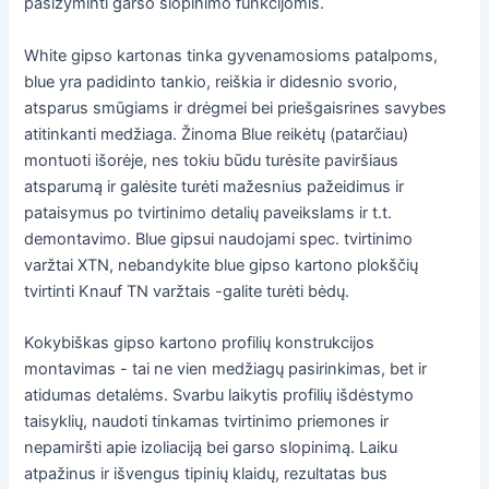
pasižyminti garso slopinimo funkcijomis.
White gipso kartonas tinka gyvenamosioms patalpoms,
blue yra padidinto tankio, reiškia ir didesnio svorio,
atsparus smūgiams ir drėgmei bei priešgaisrines savybes
atitinkanti medžiaga. Žinoma Blue reikėtų (patarčiau)
montuoti išorėje, nes tokiu būdu turėsite paviršiaus
atsparumą ir galėsite turėti mažesnius pažeidimus ir
pataisymus po tvirtinimo detalių paveikslams ir t.t.
demontavimo. Blue gipsui naudojami spec. tvirtinimo
varžtai XTN, nebandykite blue gipso kartono plokščių
tvirtinti Knauf TN varžtais -galite turėti bėdų.
Kokybiškas gipso kartono profilių konstrukcijos
montavimas - tai ne vien medžiagų pasirinkimas, bet ir
atidumas detalėms. Svarbu laikytis profilių išdėstymo
taisyklių, naudoti tinkamas tvirtinimo priemones ir
nepamiršti apie izoliaciją bei garso slopinimą. Laiku
atpažinus ir išvengus tipinių klaidų, rezultatas bus