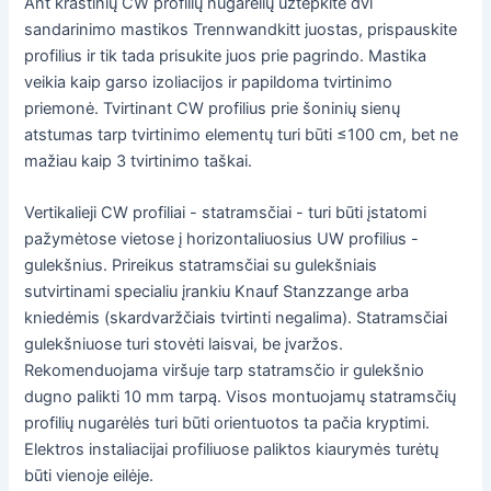
Ant kraštinių CW profilių nugarėlių užtepkite dvi
sandarinimo mastikos Trennwandkitt juostas, prispauskite
profilius ir tik tada prisukite juos prie pagrindo. Mastika
veikia kaip garso izoliacijos ir papildoma tvirtinimo
priemonė. Tvirtinant CW profilius prie šoninių sienų
atstumas tarp tvirtinimo elementų turi būti ≤100 cm, bet ne
mažiau kaip 3 tvirtinimo taškai.
Vertikalieji CW profiliai - statramsčiai - turi būti įstatomi
pažymėtose vietose į horizontaliuosius UW profilius -
gulekšnius. Prireikus statramsčiai su gulekšniais
sutvirtinami specialiu įrankiu Knauf Stanzzange arba
kniedėmis (skardvaržčiais tvirtinti negalima). Statramsčiai
gulekšniuose turi stovėti laisvai, be įvaržos.
Rekomenduojama viršuje tarp statramsčio ir gulekšnio
dugno palikti 10 mm tarpą. Visos montuojamų statramsčių
profilių nugarėlės turi būti orientuotos ta pačia kryptimi.
Elektros instaliacijai profiliuose paliktos kiaurymės turėtų
būti vienoje eilėje.