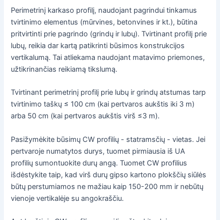
Perimetrinį karkaso profilį, naudojant pagrindui tinkamus
tvirtinimo elementus (mūrvines, betonvines ir kt.), būtina
pritvirtinti prie pagrindo (grindų ir lubų). Tvirtinant profilį prie
lubų, reikia dar kartą patikrinti būsimos konstrukcijos
vertikalumą. Tai atliekama naudojant matavimo priemones,
užtikrinančias reikiamą tikslumą.
Tvirtinant perimetrinį profilį prie lubų ir grindų atstumas tarp
tvirtinimo taškų ≤ 100 cm (kai pertvaros aukštis iki 3 m)
arba 50 cm (kai pertvaros aukštis virš ≤3 m).
Pasižymėkite būsimų CW profilių - statramsčių - vietas. Jei
pertvaroje numatytos durys, tuomet pirmiausia iš UA
profilių sumontuokite durų angą. Tuomet CW profilius
išdėstykite taip, kad virš durų gipso kartono plokščių siūlės
būtų perstumiamos ne mažiau kaip 150-200 mm ir nebūtų
vienoje vertikalėje su angokraščiu.