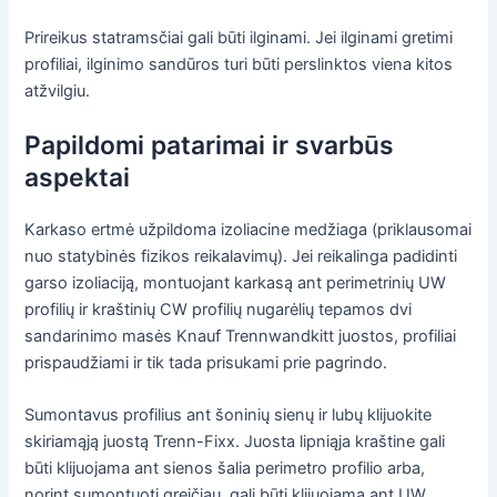
Prireikus statramsčiai gali būti ilginami. Jei ilginami gretimi
profiliai, ilginimo sandūros turi būti perslinktos viena kitos
atžvilgiu.
Papildomi patarimai ir svarbūs
aspektai
Karkaso ertmė užpildoma izoliacine medžiaga (priklausomai
nuo statybinės fizikos reikalavimų). Jei reikalinga padidinti
garso izoliaciją, montuojant karkasą ant perimetrinių UW
profilių ir kraštinių CW profilių nugarėlių tepamos dvi
sandarinimo masės Knauf Trennwandkitt juostos, profiliai
prispaudžiami ir tik tada prisukami prie pagrindo.
Sumontavus profilius ant šoninių sienų ir lubų klijuokite
skiriamąją juostą Trenn-Fixx. Juosta lipniąja kraštine gali
būti klijuojama ant sienos šalia perimetro profilio arba,
norint sumontuoti greičiau, gali būti klijuojama ant UW