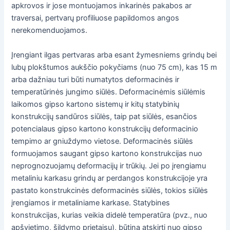
apkrovos ir jose montuojamos inkarinės pakabos ar
traversai, pertvarų profiliuose papildomos angos
nerekomenduojamos.
Įrengiant ilgas pertvaras arba esant žymesniems grindų bei
lubų plokštumos aukščio pokyčiams (nuo 75 cm), kas 15 m
arba dažniau turi būti numatytos deformacinės ir
temperatūrinės jungimo siūlės. Deformacinėmis siūlėmis
laikomos gipso kartono sistemų ir kitų statybinių
konstrukcijų sandūros siūlės, taip pat siūlės, esančios
potencialaus gipso kartono konstrukcijų deformacinio
tempimo ar gniuždymo vietose. Deformacinės siūlės
formuojamos saugant gipso kartono konstrukcijas nuo
neprognozuojamų deformacijų ir trūkių. Jei po įrengiamu
metaliniu karkasu grindų ar perdangos konstrukcijoje yra
pastato konstrukcinės deformacinės siūlės, tokios siūlės
įrengiamos ir metaliniame karkase. Statybines
konstrukcijas, kurias veikia didelė temperatūra (pvz., nuo
apšvietimo, šildymo prietaisų), būtina atskirti nuo gipso