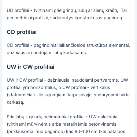
UD profiliai - tvirtinami prie grindų, lubų ar sienų kraštų. Tai
perimetriniai profiliai, sudarantys konstrukcijos pagrindą.
CD profiliai
CD profiliai - pagrindiniai laikančiosios struktūros elementai,
dažniausiai naudojami lubų karkasams.
UW ir CW profiliai
UW ir CW profiliai - dažniausiai naudojami pertvaroms. UW
profiliai yra horizontalūs, o CW profiliai - vertikalūs
(statramsčiai). Jie sujungiami tarpusavyje, sudarydami tvirtą
karkasą.
Prie lubų ir grindų perimetriniai profiliai - UW gulekšniai
tvirtinami mūrvinėmis arba metalinėmis betonvinėmis
(priklausomai nuo pagrindo) kas 80-100 cm (kai patalpos