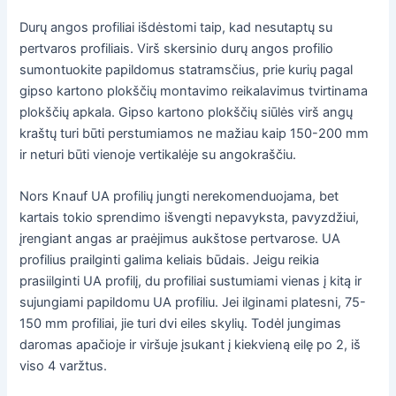
Durų angos profiliai išdėstomi taip, kad nesutaptų su
pertvaros profiliais. Virš skersinio durų angos profilio
sumontuokite papildomus statramsčius, prie kurių pagal
gipso kartono plokščių montavimo reikalavimus tvirtinama
plokščių apkala. Gipso kartono plokščių siūlės virš angų
kraštų turi būti perstumiamos ne mažiau kaip 150-200 mm
ir neturi būti vienoje vertikalėje su angokraščiu.
Nors Knauf UA profilių jungti nerekomenduojama, bet
kartais tokio sprendimo išvengti nepavyksta, pavyzdžiui,
įrengiant angas ar praėjimus aukštose pertvarose. UA
profilius prailginti galima keliais būdais. Jeigu reikia
prasiilginti UA profilį, du profiliai sustumiami vienas į kitą ir
sujungiami papildomu UA profiliu. Jei ilginami platesni, 75-
150 mm profiliai, jie turi dvi eiles skylių. Todėl jungimas
daromas apačioje ir viršuje įsukant į kiekvieną eilę po 2, iš
viso 4 varžtus.