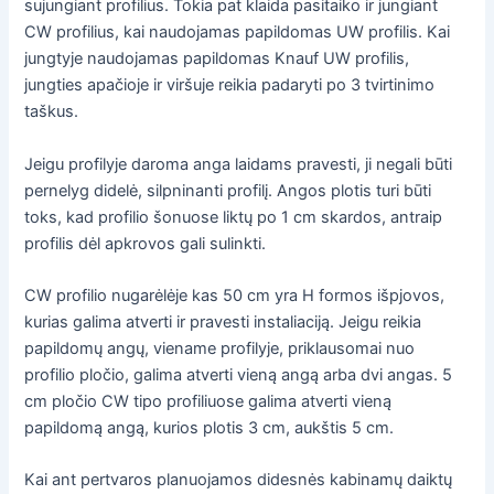
sujungiant profilius. Tokia pat klaida pasitaiko ir jungiant
CW profilius, kai naudojamas papildomas UW profilis. Kai
jungtyje naudojamas papildomas Knauf UW profilis,
jungties apačioje ir viršuje reikia padaryti po 3 tvirtinimo
taškus.
Jeigu profilyje daroma anga laidams pravesti, ji negali būti
pernelyg didelė, silpninanti profilį. Angos plotis turi būti
toks, kad profilio šonuose liktų po 1 cm skardos, antraip
profilis dėl apkrovos gali sulinkti.
CW profilio nugarėlėje kas 50 cm yra H formos išpjovos,
kurias galima atverti ir pravesti instaliaciją. Jeigu reikia
papildomų angų, viename profilyje, priklausomai nuo
profilio pločio, galima atverti vieną angą arba dvi angas. 5
cm pločio CW tipo profiliuose galima atverti vieną
papildomą angą, kurios plotis 3 cm, aukštis 5 cm.
Kai ant pertvaros planuojamos didesnės kabinamų daiktų