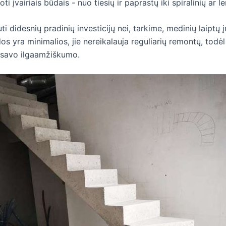
vairiais būdais - nuo tiesių ir paprastų iki spiralinių ar le
ti didesnių pradinių investicijų nei, tarkime, medinių laiptų 
dos yra minimalios, jie nereikalauja reguliarių remontų, todėl 
 savo ilgaamžiškumo.