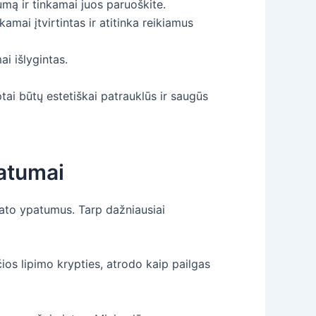
tumą ir tinkamai juos paruoškite.
amai įtvirtintas ir atitinka reikiamus
i išlygintas.
ptai būtų estetiškai patrauklūs ir saugūs
patumai
stato ypatumus. Tarp dažniausiai
čios lipimo krypties, atrodo kaip pailgas