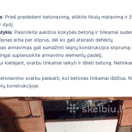
s
: Prieš pradėdami betonavimą, atlikite tikslų matavimą ir
r dydį.
ntykis
: Pasirinkite aukštos kokybės betoną ir tinkamai suder
lpnas arba per stiprus, dėl ko gali atsirasti defektų.
as armavimas gali sumažinti laiptų konstrukcijos stiprumą ir 
singai suplanuokite armavimo elementų padėtį.
ui kietėjant, svarbu tinkamai laikyti ir išlieti betoną. Netinka
betonavimo svarbu palaukti, kol betonas tinkamai išdžius.
ptų konstrukcijoje.