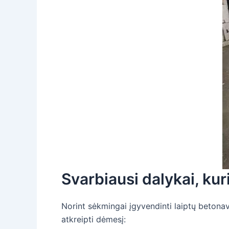
Svarbiausi dalykai, kur
Norint sėkmingai įgyvendinti laiptų betonavi
atkreipti dėmesį: