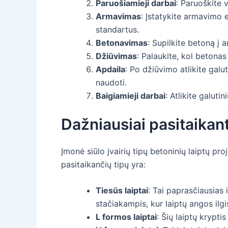
Paruošiamieji darbai
: Paruoškite v
Armavimas
: Įstatykite armavimo e
standartus.
Betonavimas
: Supilkite betoną į 
Džiūvimas
: Palaukite, kol betonas
Apdaila
: Po džiūvimo atlikite galu
naudoti.
Baigiamieji darbai
: Atlikite galuti
Dažniausiai pasitaikant
Įmonė siūlo įvairių tipų betoninių laiptų pr
pasitaikančių tipų yra:
Tiesūs laiptai
: Tai paprasčiausias 
stačiakampis, kur laiptų angos ilgi
L formos laiptai
: Šių laiptų kryptis