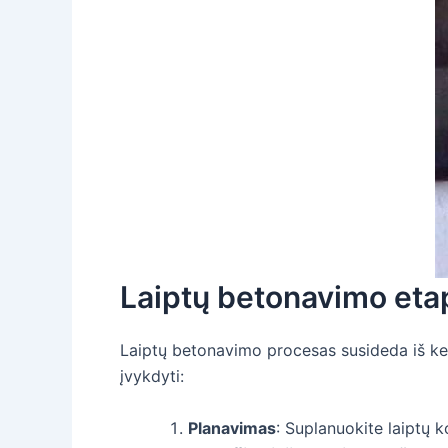
Laiptų betonavimo etap
Laiptų betonavimo procesas susideda iš kelių
įvykdyti:
Planavimas
: Suplanuokite laiptų k