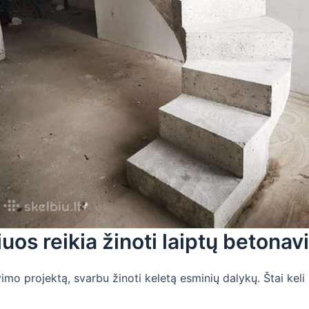
iuos reikia žinoti laiptų betona
mo projektą, svarbu žinoti keletą esminių dalykų. Štai keli 