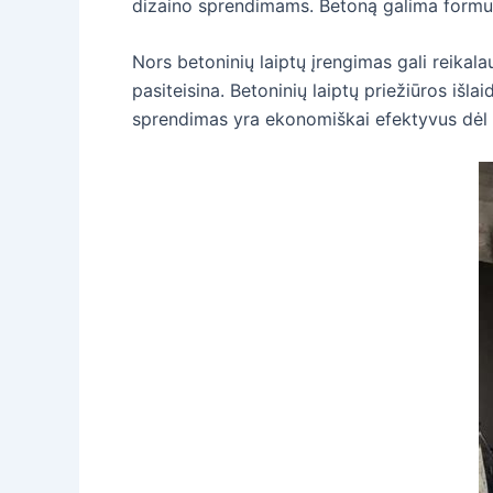
dizaino sprendimams. Betoną galima formuoti į
Nors betoninių laiptų įrengimas gali reikalau
pasiteisina. Betoninių laiptų priežiūros išlai
sprendimas yra ekonomiškai efektyvus dėl