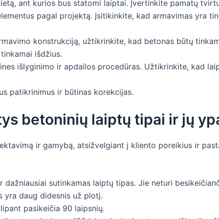
ietą, ant kurios bus statomi laiptai. Įvertinkite pamatų tvir
lementus pagal projektą. Įsitikinkite, kad armavimas yra tink
armavimo konstrukciją, užtikrinkite, kad betonas būtų tinkama
 tinkamai išdžius.
tines išlyginimo ir apdailos procedūras. Užtikrinkite, kad lai
nius patikrinimus ir būtinas korekcijas.
ys betoninių laiptų tipai ir jų y
ojektavimą ir gamybą, atsižvelgiant į kliento poreikius ir pa
ir dažniausiai sutinkamas laiptų tipas. Jie neturi besikeičian
s yra daug didesnis už plotį.
 lipant pasikeičia 90 laipsnių.