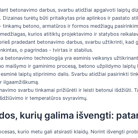
ant betonavimo darbus, svarbu atidžiai apgalvoti laiptų diz
. Dizainas turėtų būti pritaikytas prie aplinkos ir pastato stil
- tinkamų betono, armatūros ir formos medžiagų pasirinki
 medžiagas, kurios atitiktų projektavimo ir statybos reikala
prieš pradedant betonavimo darbus, svarbu užtikrinti, kad g
nkintas, o pagrindas - tvirtas ir stabilus.
a betonavimo technologija yra esminis veiksnys užtikrinant t
no maišymo ir gaminimo procesą, betono užpildymo laiptų f
esminė laiptų stiprinimo dalis. Svarbu atidžiai pasirinkti ti
 ir ilgaamžiškumą.
avimo svarbu tinkamai prižiūrėti ir leisti betonui išdžiūti.
išdžiūvimo ir temperatūros svyravimų.
dos, kurių galima išvengti: pata
esas, kurio metu gali atsirasti klaidų. Norint išvengti probl