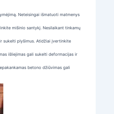
 žymėjimą. Neteisingai išmatuoti matmenys
inkite mišinio santykį. Nesilaikant tinkamų
sukelti plyšimus. Atidžiai įvertinkite
mas išliejimas gali sukelti deformacijas ir
 Nepakankamas betono džiūvimas gali