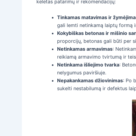
keletas patarimų ir rekomendacijų:
Tinkamas matavimas ir žymėjima
gali lemti netinkamą laiptų formą i
Kokybiškas betonas ir mišinio sa
proporcijų, betonas gali būti per si
Netinkamas armavimas
: Netinkam
reikiamą armavimo tvirtumą ir tei
Netinkama išliejimo tvarka
: Beton
nelygumus paviršiuje.
Nepakankamas džiovinimas
: Po 
sukelti nestabilumą ir defektus lai