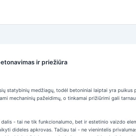
betonavimas ir priežiūra
sių statybinių medžiagų, todėl betoniniai laiptai yra puikus p
dami mechaninių pažeidimų, o tinkamai prižiūrimi gali tarnau
 dalis - tai ne tik funkcionalumo, bet ir estetinio vaizdo e
kyti dideles apkrovas. Tačiau tai - ne vienintelis privaluma