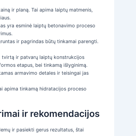
ainą ir planą. Tai apima laiptų matmenis,
iaus.
mas yra esminė laiptų betonavimo proceso
vimus.
runtas ir pagrindas būtų tinkamai parengti.
virtą ir patvarų laiptų konstrukcijos
ormos etapus, bei tinkamą išlyginimą.
nkamas armavimo detales ir teisingai jas
 Tai apima tinkamą hidratacijos proceso
rimai ir rekomendacijos
emų ir pasiekti gerus rezultatus, štai