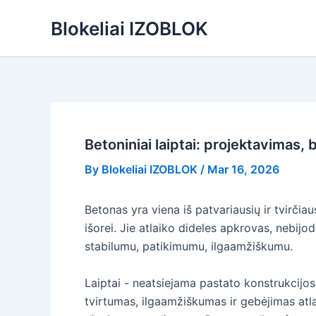
Skip
Blokeliai IZOBLOK
to
content
Betoniniai laiptai: projektavimas, 
By
Blokeliai IZOBLOK
/
Mar 16, 2026
Betonas yra viena iš patvariausių ir tvirčiau
išorei. Jie atlaiko dideles apkrovas, nebijo
stabilumu, patikimumu, ilgaamžiškumu.
Laiptai - neatsiejama pastato konstrukcijos
tvirtumas, ilgaamžiškumas ir gebėjimas atlai