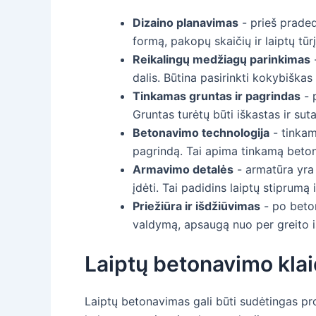
Dizaino planavimas
- prieš praded
formą, pakopų skaičių ir laiptų tūrį
Reikalingų medžiagų parinkimas
dalis. Būtina pasirinkti kokybiškas
Tinkamas gruntas ir pagrindas
- 
Gruntas turėtų būti iškastas ir suta
Betonavimo technologija
- tinkam
pagrindą. Tai apima tinkamą beto
Armavimo detalės
- armatūra yra 
įdėti. Tai padidins laiptų stiprumą
Priežiūra ir išdžiūvimas
- po beton
valdymą, apsaugą nuo per greito 
Laiptų betonavimo klai
Laiptų betonavimas gali būti sudėtingas proc