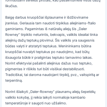
formuodami šerelius pirštais, kad pašalintumėte visus dažų
likučius.
Baigę darbus kruopščiai išplauname ir išdžioviname
įrankius. Geriausia tam naudoti tirpiklius aliejiniams-ftalio
gaminiams. Pagamintas iš natūralių aliejų šis „Daler
Rowney“ tirpiklio neturintis, bekvapis, valiklis idealiai tinka
aliejinių dažų teptukų plovimui. Šis valiklis yra saugesnis
būdas valyti ir atstatyti teptukus. Menininkams būtina
kruopščiai nuvalyti teptukus po naudojimo, kad būtų
išsaugota būklė ir prailgintas teptuko tarnavimo laikas.
Norint efektyviai pašalinti aliejinius dažus nuo teptuko,
pigmentas ir rišiklis turi būti visiškai destabilizuoti.
Tradiciškai, tai daroma naudojant tirpiklį, pvz., vaitspiritą ar
terpentiną.
Norint išlaikyti „Daler-Rowney“ plaunamų aliejų šepetėlių
valiklio kokybę, jį reikia laikyti normalioje kambario
temperatūroje ir saugoti nuo užšalimo.