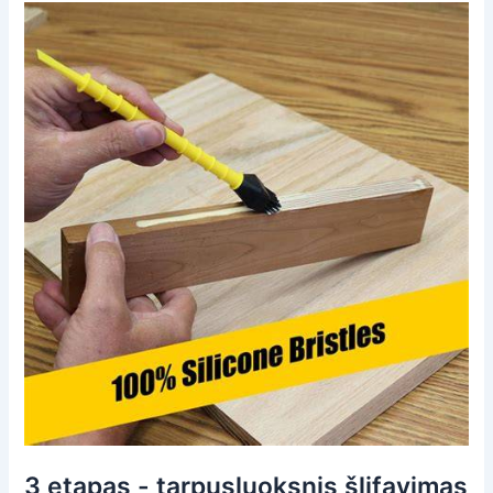
3 etapas - tarpusluoksnis šlifavimas