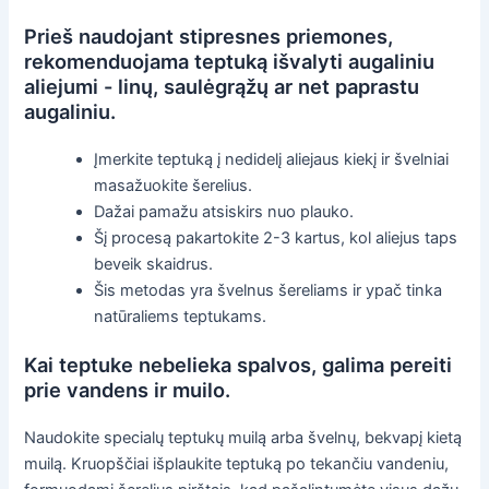
Prieš naudojant stipresnes priemones,
rekomenduojama teptuką išvalyti augaliniu
aliejumi - linų, saulėgrąžų ar net paprastu
augaliniu.
Įmerkite teptuką į nedidelį aliejaus kiekį ir švelniai
masažuokite šerelius.
Dažai pamažu atsiskirs nuo plauko.
Šį procesą pakartokite 2-3 kartus, kol aliejus taps
beveik skaidrus.
Šis metodas yra švelnus šereliams ir ypač tinka
natūraliems teptukams.
Kai teptuke nebelieka spalvos, galima pereiti
prie vandens ir muilo.
Naudokite specialų teptukų muilą arba švelnų, bekvapį kietą
muilą. Kruopščiai išplaukite teptuką po tekančiu vandeniu,