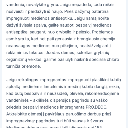
vandeniu, nevalykite grynu. Jeigu nepadeda, tada reikės
nušveisti ir perdažyti iš naujo. Prieš dažymą patartina
impregnuoti medienos antiseptiku. Jeigu namą norite
dažyti šviesia spalva, galite naudoti bespalvį medienos
antiseptiką, saugantį nuo grybelio ir pelėsio. Problemos
esmė yra ta, kad net pati geriausia ir brangiausia chemija
neapsaugos medienos nuo pilkėjimo, neatsižvelgiant į
reklaminius tekstus. Juodas dėmes, sukeltas grybinių
organizmų veiklos, galime pasiūlyti naikinti specialia chloro
turinčia priemone.
Jeigu reikalingas impregnantas impregnuoti plastikinį kubilą
apkaltą medinėmis lentelėmis ir medinį kubilo dangtį, reikia,
kad būtų bespalvis ir neužsidėtų plėvelė, rekomenduojame
vandeninės - akrilinės dispersijos pagrindu su vaško
priedais bespalvį medienos impregnantą PRO.DECO.
Atkreipkite dėmesį į paviršiaus paruošimo darbus prieš
impregnavimą: pagrindas turi būti sausas ir švarus.
Medienos drėgnumas negali būti didesnis nei 15%.