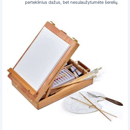
perteklinius dažus, bet nesulaužytumėte šerelių.