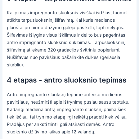
Kai pirmas impregnanto sluoksnis visiškai išdžius, tuomet
atlikite tarpusluoksninį šlifavimą. Kai kurie medienos
pluoštai po pirmo dažymo galėjo pasikelti, tapti nelygūs.
Šlifavimas išlygins visus iškilimus ir dėl to bus pagerintas
antro impregnanto sluoksnio sukibimas. Tarpusluoksninį
šlifavimą atliekame 320 gradacijos švitriniu popieriumi.
Nušlifavus nuo paviršiaus pašalinkite dulkes (geriausia
siurbliu).
4 etapas - antro sluoksnio tepimas
Antro impregnanto sluoksnį tepame ant viso medienos
paviršiaus, neužmiršti apie ištrynimą pusiau sausu teptuku.
Kadangi mediena antrą impregnanto sluoksnį priima šiek
tiek lėčiau, tai trynimo etapą irgi reikėtų pradėti kiek vėliau.
Pradėjus per anksti trinti, gali atsirasti dėmės. Antro
sluoksnio džiūvimo laikas apie 12 valandų.