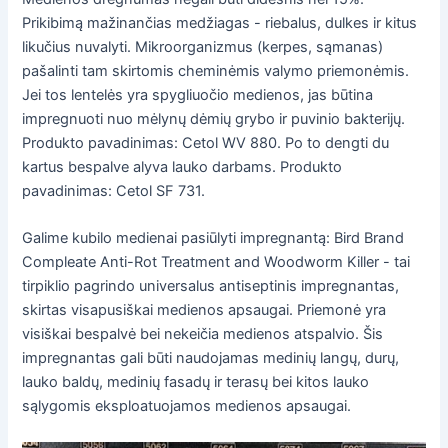
Prikibimą mažinančias medžiagas - riebalus, dulkes ir kitus
likučius nuvalyti. Mikroorganizmus (kerpes, sąmanas)
pašalinti tam skirtomis cheminėmis valymo priemonėmis.
Jei tos lentelės yra spygliuočio medienos, jas būtina
impregnuoti nuo mėlynų dėmių grybo ir puvinio bakterijų.
Produkto pavadinimas: Cetol WV 880. Po to dengti du
kartus bespalve alyva lauko darbams. Produkto
pavadinimas: Cetol SF 731.
Galime kubilo medienai pasiūlyti impregnantą: Bird Brand
Compleate Anti-Rot Treatment and Woodworm Killer - tai
tirpiklio pagrindo universalus antiseptinis impregnantas,
skirtas visapusiškai medienos apsaugai. Priemonė yra
visiškai bespalvė bei nekeičia medienos atspalvio. Šis
impregnantas gali būti naudojamas medinių langų, durų,
lauko baldų, medinių fasadų ir terasų bei kitos lauko
sąlygomis eksploatuojamos medienos apsaugai.