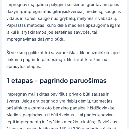
Impregnavimą galima palyginti su sienos gruntavimu prieš
dažymą: impregnantas giliai įsiskverbia į medieną, saugo iš
vidaus ir išorės, saugo nuo grybelių, mėlynės ir vabzdžių.
Paprastas metodas, kurio dėka mediena apsaugoma ilgam
laikui ir išryškinamos jos estetinės savybės, tai
impregnavimas dažymo būdu.
Šį veiksmą galite atlikti savarankiškai, tik neužmirškite apie
tinkamą pagrindo paruošimą ir tiksliai atlikite žemiau
aprašytus etapus.
1 etapas - pagrindo paruošimas
Impregnavimui skirtas paviršius privalo būti sausas ir
švarus. Jeigu ant pagrindo yra riebių dėmių, tuomet jas
pašalinkite ekstrahuoto benzino pagalba ir išdžiovinkite.
Medinis pagrindas turi būti švelnus - tai padės lengviau
tepti impregnantą ir išryškins medžio tekstūrą. Paviršiaus
šlifavimui panaudokite nuo 150 iki 200 gradacijos švitrinį