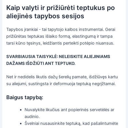
Kaip valyti ir prižiūrėti teptukus po
aliejinės tapybos sesijos
Tapybos įrankiai - tai tapytojo kalbos instrumentai. Gerai
prižiūrėtas teptukas išlaiko formą, elastingumą ir tampa
tarsi kūno tęsinys, leidžiantis perteikti potėpio niuansus.
SVARBIAUSIA TAISYKLĖ: NELEISKITE ALIEJINIAMS
DAŽAMS IŠDŽIŪTI ANT TEPTUKO.
Net ir nedidelis likutis dažų šerelių pamate, išdžiūvęs kartu
su aliejumi, sustingsta ir deformuoja teptuką negrįžtamai.
Baigus tapybą:
Nuvalykite likučius ant popierinės servetėlės ar
audinio.
Švelniai nusausinkite teptuką, kad pašalintumėte