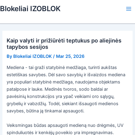
Skip
Blokeliai IZOBLOK
to
Ma
content
Me
Kaip valyti ir prižiūrėti teptukus po aliejinės
tapybos sesijos
By
Blokeliai IZOBLOK
/
Mar 25, 2026
Mediena - tai graži statybinė medžiaga, turinti aukštas
estetiškas savybes. Dėl savo savybių ir išvaizdos mediena
yra populiari statybinė medžiaga, naudojama objektams
patalpose ir lauke. Medinės tvoros, sodo baldai ar
pavėsinių konstrukcijos yra ypač veikiami oro sąlygų,
grybelių ir vabzdžių. Todėl, siekiant išsaugoti medienos
savybes, būtina ją tinkamai apsaugoti.
Veiksmingas būdas apsaugoti medieną nuo drėgmės, UV
spinduliuotės ir kenkėjų poveikio yra impregnavimas.