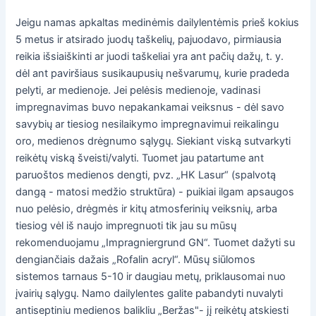
Jeigu namas apkaltas medinėmis dailylentėmis prieš kokius
5 metus ir atsirado juodų taškelių, pajuodavo, pirmiausia
reikia išsiaiškinti ar juodi taškeliai yra ant pačių dažų, t. y.
dėl ant paviršiaus susikaupusių nešvarumų, kurie pradeda
pelyti, ar medienoje. Jei pelėsis medienoje, vadinasi
impregnavimas buvo nepakankamai veiksnus - dėl savo
savybių ar tiesiog nesilaikymo impregnavimui reikalingu
oro, medienos drėgnumo sąlygų. Siekiant viską sutvarkyti
reikėtų viską šveisti/valyti. Tuomet jau patartume ant
paruoštos medienos dengti, pvz. „HK Lasur“ (spalvotą
dangą - matosi medžio struktūra) - puikiai ilgam apsaugos
nuo pelėsio, drėgmės ir kitų atmosferinių veiksnių, arba
tiesiog vėl iš naujo impregnuoti tik jau su mūsų
rekomenduojamu „Impragniergrund GN“. Tuomet dažyti su
dengiančiais dažais „Rofalin acryl“. Mūsų siūlomos
sistemos tarnaus 5-10 ir daugiau metų, priklausomai nuo
įvairių sąlygų. Namo dailylentes galite pabandyti nuvalyti
antiseptiniu medienos balikliu „Beržas"- jį reikėtų atskiesti