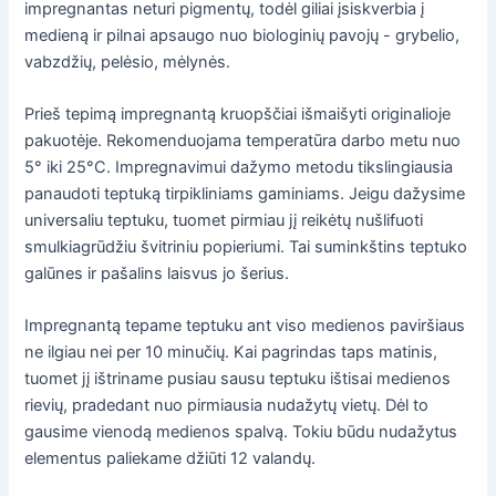
impregnantas neturi pigmentų, todėl giliai įsiskverbia į
medieną ir pilnai apsaugo nuo biologinių pavojų - grybelio,
vabzdžių, pelėsio, mėlynės.
Prieš tepimą impregnantą kruopščiai išmaišyti originalioje
pakuotėje. Rekomenduojama temperatūra darbo metu nuo
5° iki 25°C. Impregnavimui dažymo metodu tikslingiausia
panaudoti teptuką tirpikliniams gaminiams. Jeigu dažysime
universaliu teptuku, tuomet pirmiau jį reikėtų nušlifuoti
smulkiagrūdžiu švitriniu popieriumi. Tai suminkštins teptuko
galūnes ir pašalins laisvus jo šerius.
Impregnantą tepame teptuku ant viso medienos paviršiaus
ne ilgiau nei per 10 minučių. Kai pagrindas taps matinis,
tuomet jį ištriname pusiau sausu teptuku ištisai medienos
rievių, pradedant nuo pirmiausia nudažytų vietų. Dėl to
gausime vienodą medienos spalvą. Tokiu būdu nudažytus
elementus paliekame džiūti 12 valandų.