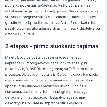
popierių, popieriaus grūdėtumas turėtų būti parinktas
atitinkamai pagal pagrindo nelygumus. Geras sprendimas
yra viso impregnavimui skirto elemento šlifavimas, todėl
gausite vienodą medienos spalvą. Verta žinoti, kad reikia
pašalinti dulkes, atsiradusias šlifavimo metu - šluotele arba
drėgnu skudurėliu.
2 etapas - pirmo sluoksnio tepimas
Minėtu būdu paruoštą paviršių pradedame tepti
impregnatu. Impregnavimui panaudokite apsauginį-
dekoratyvinį VIDARON impregnantą su Teflon®surface
protector. Jis saugo medieną iš išorės ir vidaus, tuo pačiu
mediniams elementams suteikiama elegantiška matinė
apdaila ir išryškinamos medienos rievės. Medinius
elementus, kurie bus veikiami tiesioginių oro sąlygų,
geriausia pirmiau apsaugoti bespalviu apsauginiu-
dekoratyviniu VIDARON impregnantu. Bespalvis