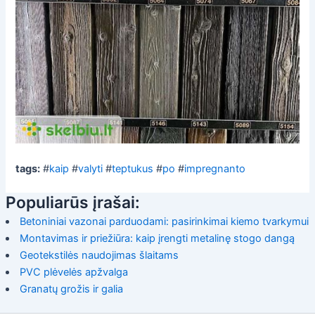
tags:
#
kaip
#
valyti
#
teptukus
#
po
#
impregnanto
Populiarūs įrašai:
Betoniniai vazonai parduodami: pasirinkimai kiemo tvarkymui
Montavimas ir priežiūra: kaip įrengti metalinę stogo dangą
Geotekstilės naudojimas šlaitams
PVC plėvelės apžvalga
Granatų grožis ir galia