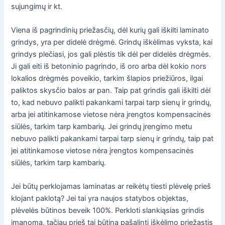
sujungimų ir kt.
Viena iš pagrindinių priežasčių, dėl kurių gali iškilti laminato
grindys, yra per didelė drėgmė. Grindų iškėlimas vyksta, kai
grindys plečiasi, jos gali plėstis tik dėl per didelės drėgmės.
Ji gali eiti iš betoninio pagrindo, iš oro arba dėl kokio nors
lokalios drėgmės poveikio, tarkim šlapios priežiūros, ilgai
paliktos skysčio balos ar pan. Taip pat grindis gali iškilti dėl
to, kad nebuvo palikti pakankami tarpai tarp sienų ir grindų,
arba jei atitinkamose vietose nėra įrengtos kompensacinės
siūlės, tarkim tarp kambarių. Jei grindų įrengimo metu
nebuvo palikti pakankami tarpai tarp sienų ir grindų, taip pat
jei atitinkamose vietose nėra įrengtos kompensacinės
siūlės, tarkim tarp kambarių.
Jei būtų perklojamas laminatas ar reikėtų tiesti plėvelę prieš
klojant paklotą? Jei tai yra naujos statybos objektas,
plėvelės būtinos beveik 100%. Perkloti slankiąsias grindis
įmanoma, tačiau prieš tai būtina pašalinti iškėlimo priežastis