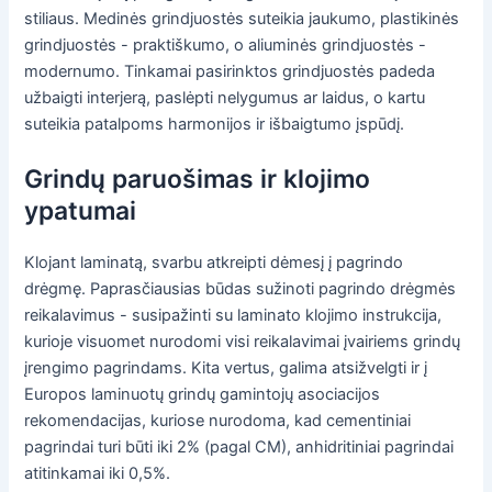
stiliaus. Medinės grindjuostės suteikia jaukumo, plastikinės
grindjuostės - praktiškumo, o aliuminės grindjuostės -
modernumo. Tinkamai pasirinktos grindjuostės padeda
užbaigti interjerą, paslėpti nelygumus ar laidus, o kartu
suteikia patalpoms harmonijos ir išbaigtumo įspūdį.
Grindų paruošimas ir klojimo
ypatumai
Klojant laminatą, svarbu atkreipti dėmesį į pagrindo
drėgmę. Paprasčiausias būdas sužinoti pagrindo drėgmės
reikalavimus - susipažinti su laminato klojimo instrukcija,
kurioje visuomet nurodomi visi reikalavimai įvairiems grindų
įrengimo pagrindams. Kita vertus, galima atsižvelgti ir į
Europos laminuotų grindų gamintojų asociacijos
rekomendacijas, kuriose nurodoma, kad cementiniai
pagrindai turi būti iki 2% (pagal CM), anhidritiniai pagrindai
atitinkamai iki 0,5%.