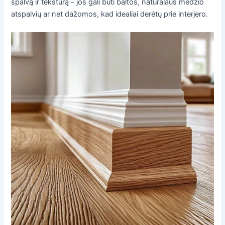
spalvą ir tekstūrą - jos gali būti baltos, natūralaus medžio
atspalvių ar net dažomos, kad idealiai derėtų prie interjero.