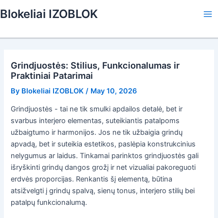
Skip
Blokeliai IZOBLOK
to
Ma
content
Me
Grindjuostės: Stilius, Funkcionalumas ir
Praktiniai Patarimai
By
Blokeliai IZOBLOK
/
May 10, 2026
Grindjuostės - tai ne tik smulki apdailos detalė, bet ir
svarbus interjero elementas, suteikiantis patalpoms
užbaigtumo ir harmonijos. Jos ne tik užbaigia grindų
apvadą, bet ir suteikia estetikos, paslėpia konstrukcinius
nelygumus ar laidus. Tinkamai parinktos grindjuostės gali
išryškinti grindų dangos grožį ir net vizualiai pakoreguoti
erdvės proporcijas. Renkantis šį elementą, būtina
atsižvelgti į grindų spalvą, sienų tonus, interjero stilių bei
patalpų funkcionalumą.