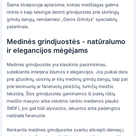
Šiame straipsnyje aptarsime, kokias medžiagas galima
rinktis ir kaip teisingai derinti grindjuostes prie skirtingų
grindų dangų, remdamiesi „Geros Grindys“ specialistų
patarimais.
Medinės grindjuostės - natūralumo
ir elegancijos mėgėjams
Medinės grindjuostės yra klasikinis pasirinkimas,
suteikiantis interjerui šilumos ir elegancijos. Jos puikiai dera
prie ąžuolinių, uosinių ar kitų medinių grindų dangų, taip pat
prie laminuotų ar faneruotų plokščių, turinčių medžio
tekstūrą. Šios grindjuostės gaminamos iš įvairių rūšių
medžio masyvo arba vidutinio tankio medienos plaušo
(MDF), jos gali būti alyvuotos, lakuotos arba padengtos
natūralia faneruote.
Renkantis medines grindjuostes svarbu atkreipti dėmesį į