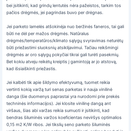
bei įsitikinti, kad grindų lentutės nėra pažeistos, tarkim tos
pačios drėgmės, jei pagrindas buvo per drėgnas.
Jei parketo lamelės atšokinėja nuo beržinės faneros, tai gali
būti ne dėl per mažos drėgmės. Natūralus
drėgmės/temperatūros/klimato sąlygų svyravimas neturėtų
būti priežastimi sluoksnių atsiklijavimui. Tačiau reikšmingi
drėgmės ar oro sąlygų pokyčiai tikrai gali turėti pasekmių.
Bet kokiu atveju reikėtų kreiptis į gamintoją ar jo atstovą,
kad išsiaiškinti priežastis.
Jei kalbėti tik apie šildymo efektyvumą, tuomet reikia
vertinti kokią varžą turi senas parketas ir nauja vinilinė
danga (šie duomenys paprastai yra nurodomi prie prekės
techninės informacijos). Jei klosite vinilinę dangą ant
viršaus, šias abi varžas reikia sumuoti ir įsitikinti, kad
bendras šiluminės varžos koeficientas neviršys optimalios
0,15 m2 K/W ribos. Jei tikslių seno parketo šiluminės