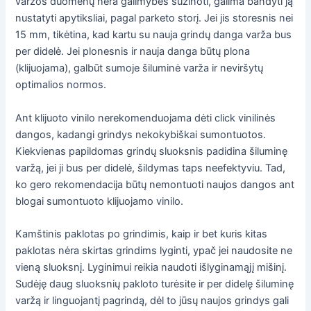
varžos duomenų nėra galimybės sužinoti, galima bandyti ją
nustatyti apytiksliai, pagal parketo storį. Jei jis storesnis nei
15 mm, tikėtina, kad kartu su nauja grindų danga varža bus
per didelė. Jei plonesnis ir nauja danga būtų plona
(klijuojama), galbūt sumoje šiluminė varža ir neviršytų
optimalios normos.
Ant klijuoto vinilo nerekomenduojama dėti click vinilinės
dangos, kadangi grindys nekokybiškai sumontuotos.
Kiekvienas papildomas grindų sluoksnis padidina šiluminę
varžą, jei ji bus per didelė, šildymas taps neefektyviu. Tad,
ko gero rekomendacija būtų nemontuoti naujos dangos ant
blogai sumontuoto klijuojamo vinilo.
Kamštinis paklotas po grindimis, kaip ir bet kuris kitas
paklotas nėra skirtas grindims lyginti, ypač jei naudosite ne
vieną sluoksnį. Lyginimui reikia naudoti išlyginamąjį mišinį.
Sudėję daug sluoksnių pakloto turėsite ir per didelę šiluminę
varžą ir linguojantį pagrindą, dėl to jūsų naujos grindys gali