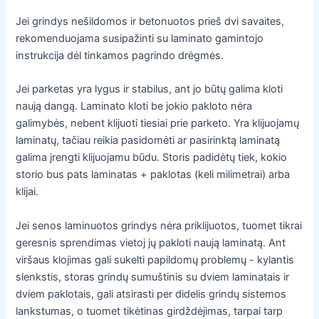
Jei grindys nešildomos ir betonuotos prieš dvi savaites,
rekomenduojama susipažinti su laminato gamintojo
instrukcija dėl tinkamos pagrindo drėgmės.
Jei parketas yra lygus ir stabilus, ant jo būtų galima kloti
naują dangą. Laminato kloti be jokio pakloto nėra
galimybės, nebent klijuoti tiesiai prie parketo. Yra klijuojamų
laminatų, tačiau reikia pasidomėti ar pasirinktą laminatą
galima įrengti klijuojamu būdu. Storis padidėtų tiek, kokio
storio bus pats laminatas + paklotas (keli milimetrai) arba
klijai.
Jei senos laminuotos grindys nėra priklijuotos, tuomet tikrai
geresnis sprendimas vietoj jų pakloti naują laminatą. Ant
viršaus klojimas gali sukelti papildomų problemų - kylantis
slenkstis, storas grindų sumuštinis su dviem laminatais ir
dviem paklotais, gali atsirasti per didelis grindų sistemos
lankstumas, o tuomet tikėtinas girdždėjimas, tarpai tarp