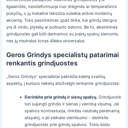
ilgaamžės, nesideformuoja nuo drėgmės ar temperatūros
pokyčių, o jų metalinė tekstūra suteikia erdvei modernų
akcentą. Toks pasirinkimas ypač tinka, kai grindų dangos
yra iš vinilo, plytelių ar poliruoto betono. Be to, aliumininės
grindjuostės gali būti derinamos su įvairių spalvų sienomis,
nes jų neutralus tonas išlieka universalus.
Geros Grindys specialistų patarimai
renkantis grindjuostes
„Geros Grindys“ specialistai pabrėžia keletą svarbių
aspektų, į kuriuos reikėtų atsižvelgti renkantis grindjuostes:
Derinkite prie grindų ir sienų spalvų.
Grindjuostė
turi sujungti grindis ir sienas į vientisą visumą. Jei
spalvos kontrastuoja, rinkitės neutralų pereinamą
atspalvį, o jei siekiate vientisumo - derinkite
grindjuostes prie grindų spalvos. Tokiu būdu