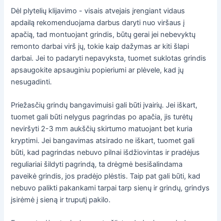
Dėl plytelių klijavimo - visais atvejais įrengiant vidaus
apdailą rekomenduojama darbus daryti nuo viršaus į
apačią, tad montuojant grindis, būtų gerai jei nebevyktų
remonto darbai virš jų, tokie kaip dažymas ar kiti šlapi
darbai. Jei to padaryti nepavyksta, tuomet suklotas grindis
apsaugokite apsauginiu popieriumi ar plėvele, kad jų
nesugadinti.
Priežasčių grindų bangavimuisi gali būti įvairių. Jei iškart,
tuomet gali būti nelygus pagrindas po apačia, jis turėtų
neviršyti 2-3 mm aukščių skirtumo matuojant bet kuria
kryptimi. Jei bangavimas atsirado ne iškart, tuomet gali
būti, kad pagrindas nebuvo pilnai išdžiovintas ir pradėjus
reguliariai šildyti pagrindą, ta drėgmė besišalindama
paveikė grindis, jos pradėjo plėstis. Taip pat gali būti, kad
nebuvo palikti pakankami tarpai tarp sienų ir grindų, grindys
įsirėmė į sieną ir truputį pakilo.