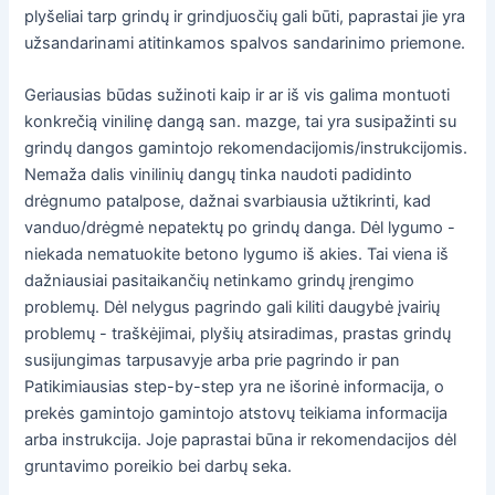
plyšeliai tarp grindų ir grindjuosčių gali būti, paprastai jie yra
užsandarinami atitinkamos spalvos sandarinimo priemone.
Geriausias būdas sužinoti kaip ir ar iš vis galima montuoti
konkrečią vinilinę dangą san. mazge, tai yra susipažinti su
grindų dangos gamintojo rekomendacijomis/instrukcijomis.
Nemaža dalis vinilinių dangų tinka naudoti padidinto
drėgnumo patalpose, dažnai svarbiausia užtikrinti, kad
vanduo/drėgmė nepatektų po grindų danga. Dėl lygumo -
niekada nematuokite betono lygumo iš akies. Tai viena iš
dažniausiai pasitaikančių netinkamo grindų įrengimo
problemų. Dėl nelygus pagrindo gali kiliti daugybė įvairių
problemų - traškėjimai, plyšių atsiradimas, prastas grindų
susijungimas tarpusavyje arba prie pagrindo ir pan
Patikimiausias step-by-step yra ne išorinė informacija, o
prekės gamintojo gamintojo atstovų teikiama informacija
arba instrukcija. Joje paprastai būna ir rekomendacijos dėl
gruntavimo poreikio bei darbų seka.