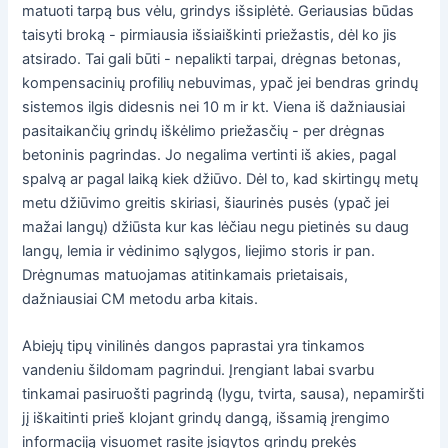
matuoti tarpą bus vėlu, grindys išsiplėtė. Geriausias būdas
taisyti broką - pirmiausia išsiaiškinti priežastis, dėl ko jis
atsirado. Tai gali būti - nepalikti tarpai, drėgnas betonas,
kompensacinių profilių nebuvimas, ypač jei bendras grindų
sistemos ilgis didesnis nei 10 m ir kt. Viena iš dažniausiai
pasitaikančių grindų iškėlimo priežasčių - per drėgnas
betoninis pagrindas. Jo negalima vertinti iš akies, pagal
spalvą ar pagal laiką kiek džiūvo. Dėl to, kad skirtingų metų
metu džiūvimo greitis skiriasi, šiaurinės pusės (ypač jei
mažai langų) džiūsta kur kas lėčiau negu pietinės su daug
langų, lemia ir vėdinimo sąlygos, liejimo storis ir pan.
Drėgnumas matuojamas atitinkamais prietaisais,
dažniausiai CM metodu arba kitais.
Abiejų tipų vinilinės dangos paprastai yra tinkamos
vandeniu šildomam pagrindui. Įrengiant labai svarbu
tinkamai pasiruošti pagrindą (lygu, tvirta, sausa), nepamiršti
jį iškaitinti prieš klojant grindų dangą, išsamią įrengimo
informaciją visuomet rasite įsigytos grindų prekės