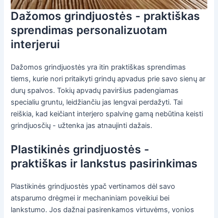
Dažomos grindjuostės - praktiškas
sprendimas personalizuotam
interjerui
Dažomos grindjuostės yra itin praktiškas sprendimas
tiems, kurie nori pritaikyti grindų apvadus prie savo sienų ar
durų spalvos. Tokių apvadų paviršius padengiamas
specialiu gruntu, leidžiančiu jas lengvai perdažyti. Tai
reiškia, kad keičiant interjero spalvinę gamą nebūtina keisti
grindjuosčių - užtenka jas atnaujinti dažais.
Plastikinės grindjuostės -
praktiškas ir lankstus pasirinkimas
Plastikinės grindjuostės ypač vertinamos dėl savo
atsparumo drėgmei ir mechaniniam poveikiui bei
lankstumo. Jos dažnai pasirenkamos virtuvėms, vonios