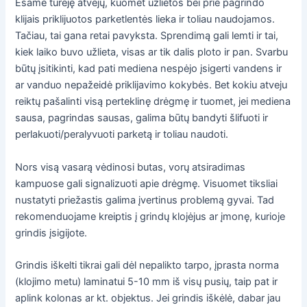
Esame turėję atvejų, kuomet užlietos bei prie pagrindo
klijais priklijuotos parketlentės lieka ir toliau naudojamos.
Tačiau, tai gana retai pavyksta. Sprendimą gali lemti ir tai,
kiek laiko buvo užlieta, visas ar tik dalis ploto ir pan. Svarbu
būtų įsitikinti, kad pati mediena nespėjo įsigerti vandens ir
ar vanduo nepažeidė priklijavimo kokybės. Bet kokiu atveju
reiktų pašalinti visą perteklinę drėgmę ir tuomet, jei mediena
sausa, pagrindas sausas, galima būtų bandyti šlifuoti ir
perlakuoti/peralyvuoti parketą ir toliau naudoti.
Nors visą vasarą vėdinosi butas, vorų atsiradimas
kampuose gali signalizuoti apie drėgmę. Visuomet tiksliai
nustatyti priežastis galima įvertinus problemą gyvai. Tad
rekomenduojame kreiptis į grindų klojėjus ar įmonę, kurioje
grindis įsigijote.
Grindis iškelti tikrai gali dėl nepalikto tarpo, įprasta norma
(klojimo metu) laminatui 5-10 mm iš visų pusių, taip pat ir
aplink kolonas ar kt. objektus. Jei grindis iškėlė, dabar jau