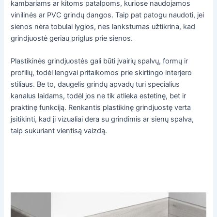
kambariams ar kitoms patalpoms, kuriose naudojamos
vinilinės ar PVC grindų dangos. Taip pat patogu naudoti, jei
sienos nėra tobulai lygios, nes lankstumas užtikrina, kad
grindjuostė geriau priglus prie sienos.
Plastikinės grindjuostės gali būti įvairių spalvų, formų ir
profilių, todėl lengvai pritaikomos prie skirtingo interjero
stiliaus. Be to, daugelis grindų apvadų turi specialius
kanalus laidams, todėl jos ne tik atlieka estetinę, bet ir
praktinę funkciją. Renkantis plastikinę grindjuostę verta
įsitikinti, kad ji vizualiai dera su grindimis ar sienų spalva,
taip sukuriant vientisą vaizdą.