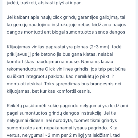
judėti, traškėti, atsirasti plyšiai ir pan.
Jei kalbant apie naujų click grindų garantijos galiojimą, tai
ko gero jų naudojimo instrukcijoje nebus leidžiama naujos
dangos montuoti ant blogai sumontuotos senos dangos.
Klijuojamas vinilas paprastai yra plonas (2-3 mm), todėl
priklijavus jį prie betono jis bus gana kietas, nelabai
komfortiškas naudojimui namuose. Namams labiau
rekomenduotume Click vinilines grindis, jos taip pat būna
su iškart integruotu paklotu, kad nereikėtų jo pirkti ir
montuoti atskirai. Toks sprendimas bus brangesnis nei
klijuojamas, bet kur kas komfortiškesnis.
Reikėtų pasidomėti kokie pagrindo nelygumai yra leidžiami
pagal sumontuotos grindų dangos instrukciją. Jei tie
nelygumai didesni nei nurodyta, tuomet tikrai grindys
sumontuotos ant nepakanamai lygaus pagrindo. Kita
vertus, nelygumai ~2 mm per 2 m ilgį yra leidžiami, tad