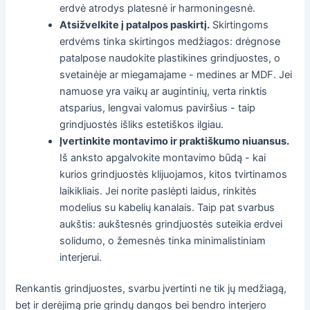
erdvė atrodys platesnė ir harmoningesnė.
Atsižvelkite į patalpos paskirtį.
Skirtingoms
erdvėms tinka skirtingos medžiagos: drėgnose
patalpose naudokite plastikines grindjuostes, o
svetainėje ar miegamajame - medines ar MDF. Jei
namuose yra vaikų ar augintinių, verta rinktis
atsparius, lengvai valomus paviršius - taip
grindjuostės išliks estetiškos ilgiau.
Įvertinkite montavimo ir praktiškumo niuansus.
Iš anksto apgalvokite montavimo būdą - kai
kurios grindjuostės klijuojamos, kitos tvirtinamos
laikikliais. Jei norite paslėpti laidus, rinkitės
modelius su kabelių kanalais. Taip pat svarbus
aukštis: aukštesnės grindjuostės suteikia erdvei
solidumo, o žemesnės tinka minimalistiniam
interjerui.
Renkantis grindjuostes, svarbu įvertinti ne tik jų medžiagą,
bet ir derėjimą prie grindų dangos bei bendro interjero