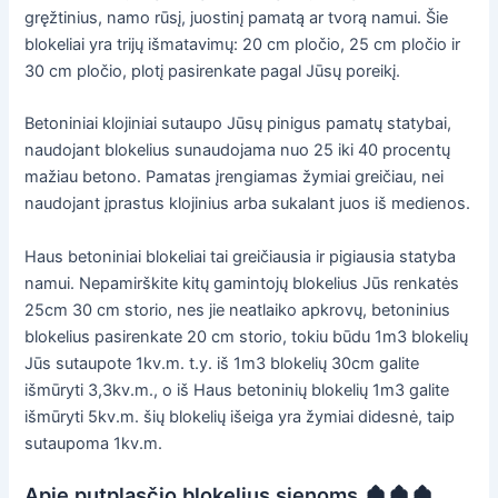
gręžtinius, namo rūsį, juostinį pamatą ar tvorą namui. Šie
blokeliai yra trijų išmatavimų: 20 cm pločio, 25 cm pločio ir
30 cm pločio, plotį pasirenkate pagal Jūsų poreikį.
Betoniniai klojiniai sutaupo Jūsų pinigus pamatų statybai,
naudojant blokelius sunaudojama nuo 25 iki 40 procentų
mažiau betono. Pamatas įrengiamas žymiai greičiau, nei
naudojant įprastus klojinius arba sukalant juos iš medienos.
Haus betoniniai blokeliai tai greičiausia ir pigiausia statyba
namui. Nepamirškite kitų gamintojų blokelius Jūs renkatės
25cm 30 cm storio, nes jie neatlaiko apkrovų, betoninius
blokelius pasirenkate 20 cm storio, tokiu būdu 1m3 blokelių
Jūs sutaupote 1kv.m. t.y. iš 1m3 blokelių 30cm galite
išmūryti 3,3kv.m., o iš Haus betoninių blokelių 1m3 galite
išmūryti 5kv.m. šių blokelių išeiga yra žymiai didesnė, taip
sutaupoma 1kv.m.
Apie putplasčio blokelius sienoms 🏚🏚🏚