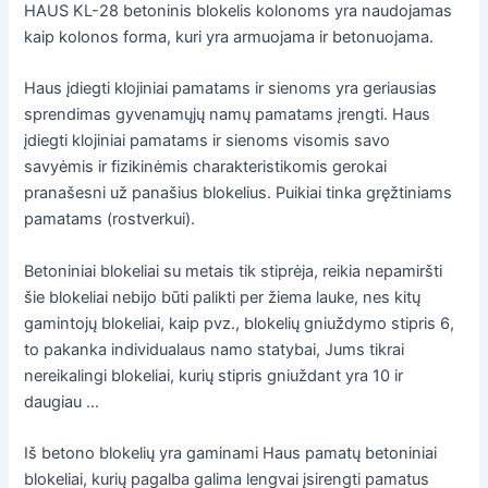
HAUS KL-28 betoninis blokelis kolonoms yra naudojamas
kaip kolonos forma, kuri yra armuojama ir betonuojama.
Haus įdiegti klojiniai pamatams ir sienoms yra geriausias
sprendimas gyvenamųjų namų pamatams įrengti. Haus
įdiegti klojiniai pamatams ir sienoms visomis savo
savyėmis ir fizikinėmis charakteristikomis gerokai
pranašesni už panašius blokelius. Puikiai tinka gręžtiniams
pamatams (rostverkui).
Betoniniai blokeliai su metais tik stiprėja, reikia nepamiršti
šie blokeliai nebijo būti palikti per žiema lauke, nes kitų
gamintojų blokeliai, kaip pvz., blokelių gniuždymo stipris 6,
to pakanka individualaus namo statybai, Jums tikrai
nereikalingi blokeliai, kurių stipris gniuždant yra 10 ir
daugiau …
Iš betono blokelių yra gaminami Haus pamatų betoniniai
blokeliai, kurių pagalba galima lengvai įsirengti pamatus