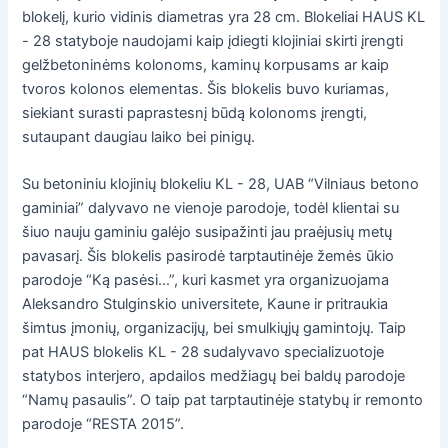
blokelį, kurio vidinis diametras yra 28 cm. Blokeliai HAUS KL
- 28 statyboje naudojami kaip įdiegti klojiniai skirti įrengti
gelžbetoninėms kolonoms, kaminų korpusams ar kaip
tvoros kolonos elementas. Šis blokelis buvo kuriamas,
siekiant surasti paprastesnį būdą kolonoms įrengti,
sutaupant daugiau laiko bei pinigų.
Su betoniniu klojinių blokeliu KL - 28, UAB “Vilniaus betono
gaminiai” dalyvavo ne vienoje parodoje, todėl klientai su
šiuo nauju gaminiu galėjo susipažinti jau praėjusių metų
pavasarį. Šis blokelis pasirodė tarptautinėje žemės ūkio
parodoje “Ką pasėsi…”, kuri kasmet yra organizuojama
Aleksandro Stulginskio universitete, Kaune ir pritraukia
šimtus įmonių, organizacijų, bei smulkiųjų gamintojų. Taip
pat HAUS blokelis KL - 28 sudalyvavo specializuotoje
statybos interjero, apdailos medžiagų bei baldų parodoje
“Namų pasaulis”. O taip pat tarptautinėje statybų ir remonto
parodoje “RESTA 2015”.