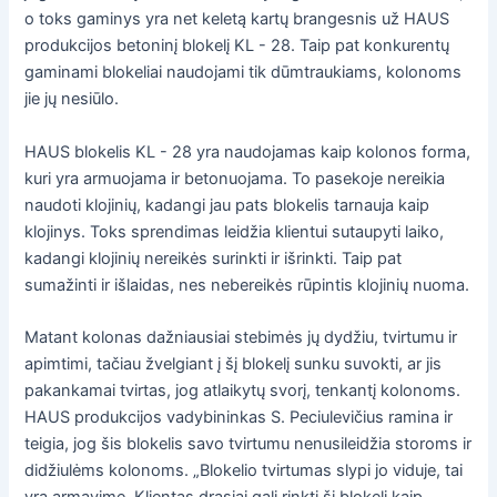
o toks gaminys yra net keletą kartų brangesnis už HAUS
produkcijos betoninį blokelį KL - 28. Taip pat konkurentų
gaminami blokeliai naudojami tik dūmtraukiams, kolonoms
jie jų nesiūlo.
HAUS blokelis KL - 28 yra naudojamas kaip kolonos forma,
kuri yra armuojama ir betonuojama. To pasekoje nereikia
naudoti klojinių, kadangi jau pats blokelis tarnauja kaip
klojinys. Toks sprendimas leidžia klientui sutaupyti laiko,
kadangi klojinių nereikės surinkti ir išrinkti. Taip pat
sumažinti ir išlaidas, nes nebereikės rūpintis klojinių nuoma.
Matant kolonas dažniausiai stebimės jų dydžiu, tvirtumu ir
apimtimi, tačiau žvelgiant į šį blokelį sunku suvokti, ar jis
pakankamai tvirtas, jog atlaikytų svorį, tenkantį kolonoms.
HAUS produkcijos vadybininkas S. Peciulevičius ramina ir
teigia, jog šis blokelis savo tvirtumu nenusileidžia storoms ir
didžiulėms kolonoms. „Blokelio tvirtumas slypi jo viduje, tai
yra armavime. Klientas drąsiai gali rinkti šį blokelį kaip