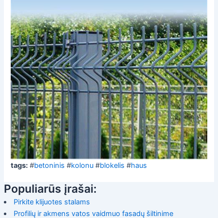
tags:
#
betoninis
#
kolonu
#
blokelis
#
haus
Populiarūs įrašai:
Pirkite klijuotes stalams
Profilių ir akmens vatos vaidmuo fasadų šiltinime