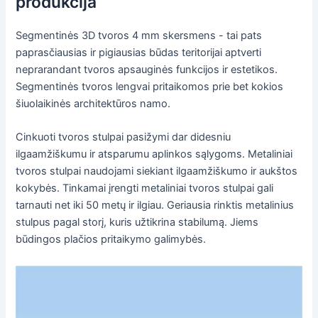
produkcija
Segmentinės 3D tvoros 4 mm skersmens - tai pats
paprasčiausias ir pigiausias būdas teritorijai aptverti
neprarandant tvoros apsauginės funkcijos ir estetikos.
Segmentinės tvoros lengvai pritaikomos prie bet kokios
šiuolaikinės architektūros namo.
Cinkuoti tvoros stulpai pasižymi dar didesniu
ilgaamžiškumu ir atsparumu aplinkos sąlygoms. Metaliniai
tvoros stulpai naudojami siekiant ilgaamžiškumo ir aukštos
kokybės. Tinkamai įrengti metaliniai tvoros stulpai gali
tarnauti net iki 50 metų ir ilgiau. Geriausia rinktis metalinius
stulpus pagal storį, kuris užtikrina stabilumą. Jiems
būdingos plačios pritaikymo galimybės.