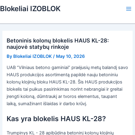
Skip
Blokeliai IZOBLOK
to
Ma
content
Me
Betoninis kolonų blokelis HAUS KL-28:
naujovė statybų rinkoje
By
Blokeliai IZOBLOK
/
May 10, 2026
UAB “Vilniaus betono gaminiai” praėjusių metų balandį savo
HAUS produkcijos asortimentą papildė nauju betoniniu
kolonų klojinių bloku HAUS KL-28. Šis HAUS produkcijos
blokelis tai puikus pasirinkimas norint nebrangiai ir greitai
įrengti koloną, dūmtraukį ar tvoros elementus, taupant
laiką, sumažinant išlaidas ir darbo krūvį.
Kas yra blokelis HAUS KL-28?
Trumpinys KL - 28 apibūdina betoninį kolonų klojinių