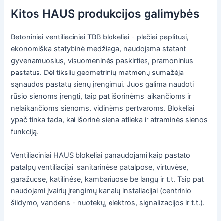
Kitos HAUS produkcijos galimybės
Betoniniai ventiliaciniai TBB blokeliai - plačiai paplitusi,
ekonomiška statybinė medžiaga, naudojama statant
gyvenamuosius, visuomeninės paskirties, pramoninius
pastatus. Dėl tikslių geometrinių matmenų sumažėja
sąnaudos pastatų sienų įrengimui. Juos galima naudoti
rūsio sienoms įrengti, taip pat išorinėms laikančioms ir
nelaikančioms sienoms, vidinėms pertvaroms. Blokeliai
ypač tinka tada, kai išorinė siena atlieka ir atraminės sienos
funkciją.
Ventiliaciniai HAUS blokeliai panaudojami kaip pastato
patalpų ventiliacijai: sanitarinėse patalpose, virtuvėse,
garažuose, katilinėse, kambariuose be langų ir t.t. Taip pat
naudojami įvairių įrengimų kanalų instaliacijai (centrinio
šildymo, vandens - nuotekų, elektros, signalizacijos ir t.t.).